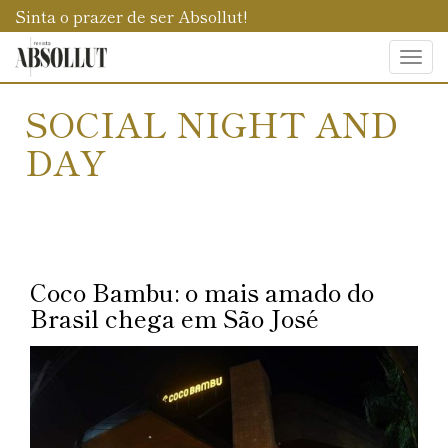
Sinta o prazer de ser Absollut!
Togg
navi
SOCIAL NIGHT AND
DAY
Coco Bambu: o mais amado do
Brasil chega em São José