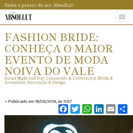
Sinta o prazer de ser Absollut!
Togg
navi
FASHION BRIDE:
CONHEÇA O MAIOR
EVENTO DE MODA
NOIVA DO VALE
Social Night and Day
,
Casamento & Celebrações
,
Moda &
Acessórios
,
Decoração & Design
• Publicado em 18/06/2019, às 11:57
Facebook
Twitter
WhatsAp
Linked
Ema
S