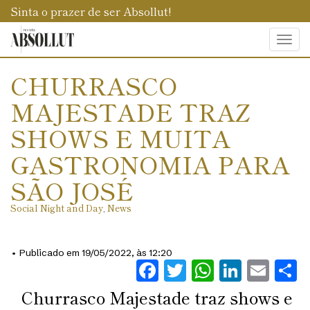
Sinta o prazer de ser Absollut!
Togg
navi
CHURRASCO
MAJESTADE TRAZ
SHOWS E MUITA
GASTRONOMIA PARA
SÃO JOSÉ
Social Night and Day
,
News
• Publicado em 19/05/2022, às 12:20
Facebook
Twitter
WhatsAp
Linked
Ema
S
Churrasco Majestade traz shows e