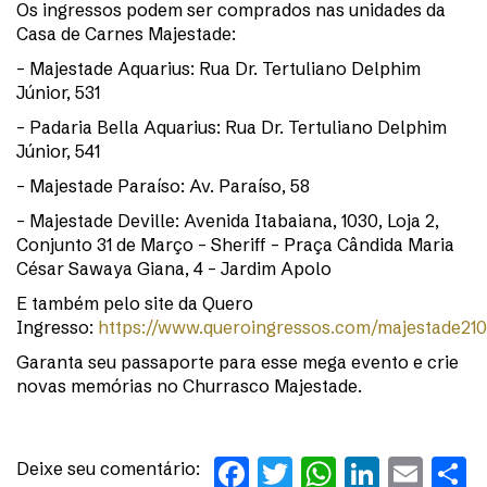
Os ingressos podem ser comprados nas unidades da
Casa de Carnes Majestade:
– Majestade Aquarius: Rua Dr. Tertuliano Delphim
Júnior, 531
– Padaria Bella Aquarius: Rua Dr. Tertuliano Delphim
Júnior, 541
– Majestade Paraíso: Av. Paraíso, 58
– Majestade Deville: Avenida Itabaiana, 1030, Loja 2,
Conjunto 31 de Março – Sheriff – Praça Cândida Maria
César Sawaya Giana, 4 – Jardim Apolo
E também pelo site da Quero
Ingresso:
https://www.queroingressos.com/majestade21
Garanta seu passaporte para esse mega evento e crie
novas memórias no Churrasco Majestade.
Facebook
Twitter
WhatsAp
Linked
Ema
S
Deixe seu comentário: