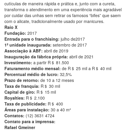
cutículas de maneira rápida e prática e, junto com a cureta,
transforma o atendimento em uma experiência mais agradável
por cuidar das unhas sem retirar os famosos “bifes” que saem
com o alicate, tradicionalmente usado por manicures.
Raio X
Fundação:
2017
Entrada para o franchising:
julho de2017
1ª unidade inaugurada:
setembro de 2017
Associação à ABF:
abril de 2019
Inauguração da fábrica própria:
abril de 2021
Investimento:
a partir R＄ 81.500
Faturamento médio mensal:
de R＄ 25 mil a R＄ 40 mil
Percentual médio de lucro:
32,5%
Prazo de retorno:
de 10 a 12 meses
Taxa de franquia:
R＄ 30 mil
Capital de giro:
R＄ 15 mil
Royalties:
R＄ 2.100
Taxa de publicidade:
R＄ 400
Áreas para instalação:
30 a 40 m²
Contatos:
(12) 3631 4724
Contato para a imprensa:
Rafael Gmeiner