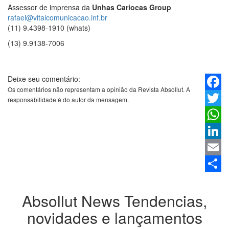
Assessor de imprensa da
Unhas Cariocas Group
rafael@vitalcomunicacao.inf.br
(11) 9.4398-1910 (whats)
(13) 9.9138-7006
Deixe seu comentário:
Os comentários não representam a opinião da Revista Absollut. A
Faceb
responsabilidade é do autor da mensagem.
Twitter
Whats
Linked
Email
Share
Absollut News
Tendencias,
novidades e lançamentos