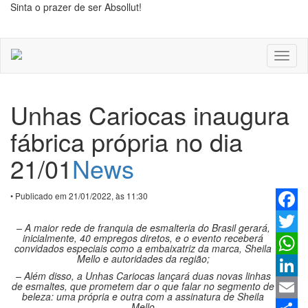
Sinta o prazer de ser Absollut!
Toggl
naviga
Unhas Cariocas inaugura
fábrica própria no dia
21/01
News
• Publicado em 21/01/2022, às 11:30
Faceb
– A maior rede de franquia de esmalteria do Brasil gerará,
inicialmente, 40 empregos diretos, e o evento receberá
Twitter
convidados especiais como a embaixatriz da marca, Sheila
Mello e autoridades da região;
Whats
– Além disso, a Unhas Cariocas lançará duas novas linhas
de esmaltes, que prometem dar o que falar no segmento de
Linked
beleza: uma própria e outra com a assinatura de Sheila
Mello