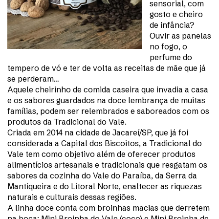
sensorial, com
gosto e cheiro
de infância?
Ouvir as panelas
no fogo, o
perfume do
tempero de vó e ter de volta as receitas de mãe que já
se perderam…
Aquele cheirinho de comida caseira que invadia a casa
e os sabores guardados na doce lembrança de muitas
famílias, podem ser relembrados e saboreados com os
produtos da Tradicional do Vale.
Criada em 2014 na cidade de Jacareí/SP, que já foi
considerada a Capital dos Biscoitos, a Tradicional do
Vale tem como objetivo além de oferecer produtos
alimentícios artesanais e tradicionais que resgatam os
sabores da cozinha do Vale do Paraíba, da Serra da
Mantiqueira e do Litoral Norte, enaltecer as riquezas
naturais e culturais dessas regiões.
A linha doce conta com broinhas macias que derretem
na boca: Mini Broinha do Vale (coco) e Mini Broinha de