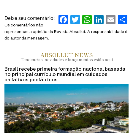
Facebook
Twitter
WhatsAp
Linked
Ema
S
Deixe seu comentário:
Os comentários não
representam a opinião da Revista Absollut. A responsabilidade é
do autor da mensagem.
ABSOLLUT NEWS
Tendencias, novidades e lançamentos estão aqui
Brasil recebe primeira formação nacional baseada
no principal currículo mundial em cuidados
paliativos pediátricos