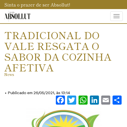
Sinta o prazer de ser Absollut!
Togg
navi
TRADICIONAL DO
VALE RESGATA O
SABOR DA COZINHA
AFETIVA
News
• Publicado em 26/05/2021, às 13:14
Facebook
Twitter
WhatsAp
Linked
Ema
S