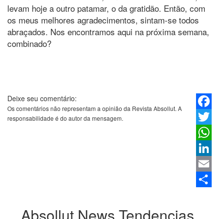
levam hoje a outro patamar, o da gratidão. Então, com
os meus melhores agradecimentos, sintam-se todos
abraçados. Nos encontramos aqui na próxima semana,
combinado?
Deixe seu comentário:
Os comentários não representam a opinião da Revista Absollut. A
Faceb
responsabilidade é do autor da mensagem.
Twitter
Whats
Linked
Email
Share
Absollut News
Tendencias,