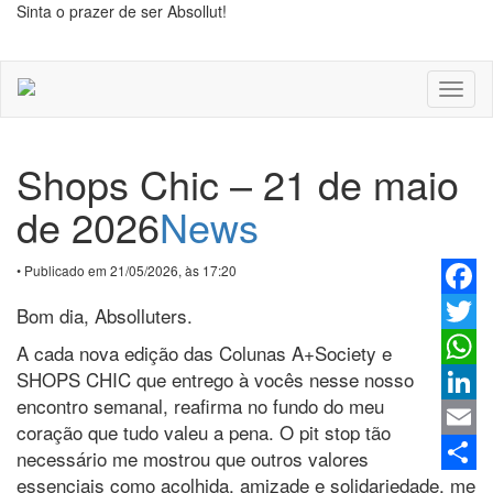
Sinta o prazer de ser Absollut!
Toggl
naviga
Shops Chic – 21 de maio
de 2026
News
• Publicado em 21/05/2026, às 17:20
Faceb
Bom dia, Absolluters.
Twitter
A cada nova edição das Colunas A+Society e
SHOPS CHIC que entrego à vocês nesse nosso
Whats
encontro semanal, reafirma no fundo do meu
Linked
coração que tudo valeu a pena. O pit stop tão
Email
necessário me mostrou que outros valores
essenciais como acolhida, amizade e solidariedade, me
Share