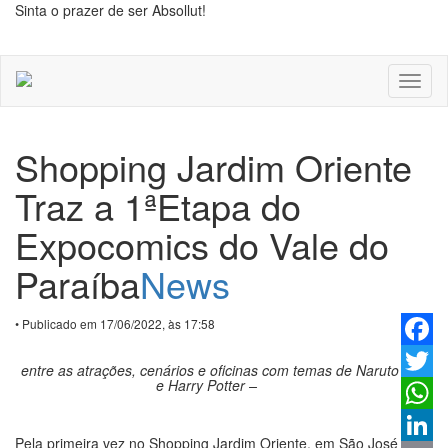
Sinta o prazer de ser Absollut!
Toggl
naviga
Shopping Jardim Oriente
Traz a 1ªEtapa do
Expocomics do Vale do
Paraíba
News
• Publicado em 17/06/2022, às 17:58
Faceb
entre as atrações, cenários e oficinas com temas de Naruto
e Harry Potter –
Twitter
Whats
Pela primeira vez no Shopping Jardim Oriente, em São José