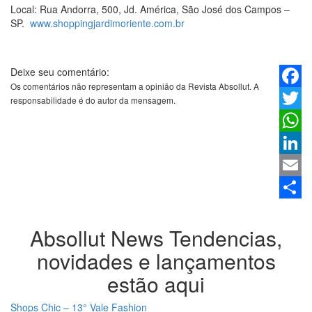
Local: Rua Andorra, 500, Jd. América, São José dos Campos –
SP.
www.
shoppingjardimoriente.com.br
Deixe seu comentário:
Os comentários não representam a opinião da Revista Absollut. A
Faceb
responsabilidade é do autor da mensagem.
Twitter
Whats
Linked
Email
Share
Absollut News
Tendencias,
novidades e lançamentos
estão aqui
Shops Chic – 13° Vale Fashion