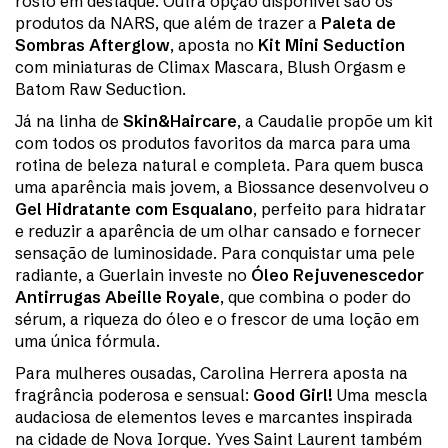
rosto em destaque. Outra opção disponível são os
produtos da NARS, que além de trazer a
Paleta de
Sombras Afterglow
, aposta no
Kit Mini Seduction
com miniaturas de Climax Mascara, Blush Orgasm e
Batom Raw Seduction.
Já na linha de
Skin&Haircare
, a Caudalie propõe um kit
com todos os produtos favoritos da marca para uma
rotina de beleza natural e completa. Para quem busca
uma aparência mais jovem, a Biossance desenvolveu o
Gel Hidratante com Esqualano
, perfeito para hidratar
e reduzir a aparência de um olhar cansado e fornecer
sensação de luminosidade. Para conquistar uma pele
radiante, a Guerlain investe no
Óleo Rejuvenescedor
Antirrugas Abeille Royale
, que combina o poder do
sérum, a riqueza do óleo e o frescor de uma loção em
uma única fórmula.
Para mulheres ousadas, Carolina Herrera aposta na
fragrância poderosa e sensual:
Good Girl!
Uma mescla
audaciosa de elementos leves e marcantes inspirada
na cidade de Nova Iorque. Yves Saint Laurent também