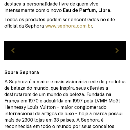
destaca a personalidade livre de quem vive
intensamente com o novo
Eau de Parfum, Libre
.
Todos os produtos podem ser encontrados no site
oficial da Sephora
www.sephora.com.br
.
Biossance na SEPHORA – Gel Olhos
Peptide – R$ 269
Previous
N
Sobre Sephora
A Sephora é a maior e mais visionária rede de produtos
de beleza do mundo, que inspira seus clientes a
desfrutarem de um mundo de beleza. Fundada na
França em 1970 e adquirida em 1997 pela LVMH Moët
Hennessy Louis Vuitton – maior conglomerado
internacional de artigos de luxo – hoje a marca possui
mais de 2300 lojas em 33 países. A Sephora é
reconhecida em todo o mundo por seus conceitos