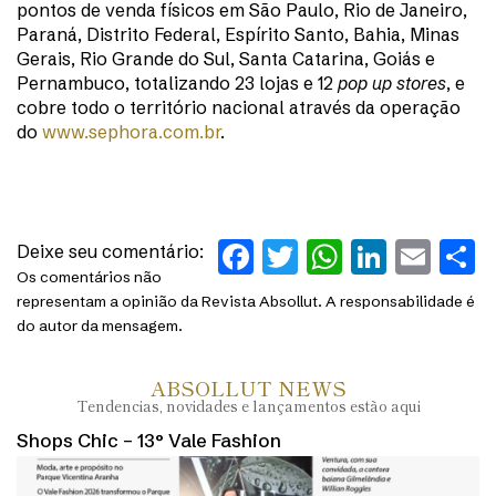
pontos de venda físicos em São Paulo, Rio de Janeiro,
Paraná, Distrito Federal, Espírito Santo, Bahia, Minas
Gerais, Rio Grande do Sul, Santa Catarina, Goiás e
Pernambuco, totalizando 23 lojas e 12
pop up stores
, e
cobre todo o território nacional através da operação
do
www.sephora.com.br
.
Facebook
Twitter
WhatsAp
Linked
Ema
S
Deixe seu comentário:
Os comentários não
representam a opinião da Revista Absollut. A responsabilidade é
do autor da mensagem.
ABSOLLUT NEWS
Tendencias, novidades e lançamentos estão aqui
Shops Chic – 13° Vale Fashion