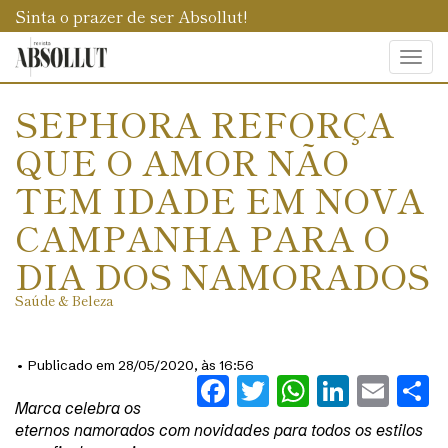
Sinta o prazer de ser Absollut!
Togg
navi
SEPHORA REFORÇA
QUE O AMOR NÃO
TEM IDADE EM NOVA
CAMPANHA PARA O
DIA DOS NAMORADOS
Saúde & Beleza
• Publicado em 28/05/2020, às 16:56
Facebook
Twitter
WhatsAp
Linked
Ema
S
Marca celebra os
eternos namorados com novidades para todos os estilos