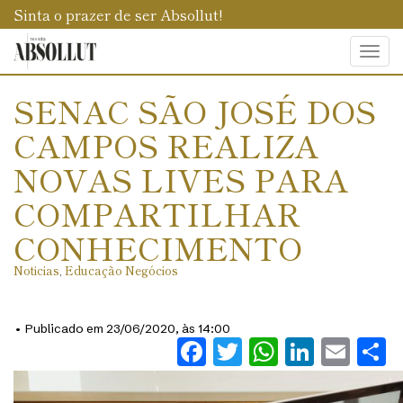
Sinta o prazer de ser Absollut!
Togg
navi
SENAC SÃO JOSÉ DOS
CAMPOS REALIZA
NOVAS LIVES PARA
COMPARTILHAR
CONHECIMENTO
Noticias
,
Educação Negócios
• Publicado em 23/06/2020, às 14:00
Facebook
Twitter
WhatsAp
Linked
Ema
S