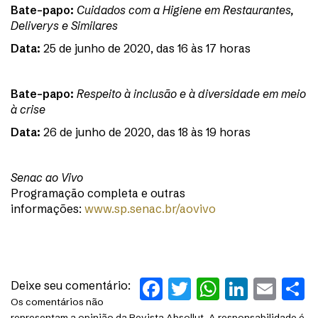
Bate-papo:
Cuidados com a Higiene em Restaurantes,
Deliverys e Similares
Data:
25 de junho de 2020, das 16 às 17 horas
Bate-papo:
Respeito à inclusão e à diversidade em meio
à crise
Data:
26 de junho de 2020, das 18 às 19 horas
Senac ao Vivo
Programação completa e outras
informações:
www.sp.senac.br/aovivo
Facebook
Twitter
WhatsAp
Linked
Ema
S
Deixe seu comentário:
Os comentários não
representam a opinião da Revista Absollut. A responsabilidade é