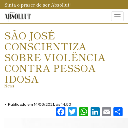
Sinta o prazer de ser Absollut!
Togg
navi
SÃO JOSÉ
CONSCIENTIZA
SOBRE VIOLÊNCIA
CONTRA PESSOA
IDOSA
News
• Publicado em 14/06/2021, às 14:50
Facebook
Twitter
WhatsAp
Linked
Ema
S