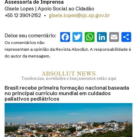
Assessoria de Imprensa
Gisele Lopes | Apoio Social ao Cidadão
+55 12 3901-2152 •
gisele.lopes@sjc.sp.gov.br
Facebook
Twitter
WhatsAp
Linked
Ema
S
Deixe seu comentário:
Os comentários não
representam a opinião da Revista Absollut. A responsabilidade é
do autor da mensagem.
ABSOLLUT NEWS
Tendencias, novidades e lançamentos estão aqui
Brasil recebe primeira formação nacional baseada
no principal currículo mundial em cuidados
paliativos pediátricos