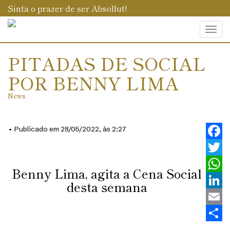
Sinta o prazer de ser Absollut!
Togg
navi
PITADAS DE SOCIAL
POR BENNY LIMA
News
• Publicado em 28/05/2022, às 2:27
Faceb
Twitt
Benny Lima, agita a Cena Social
What
desta semana
Linke
Email
Share