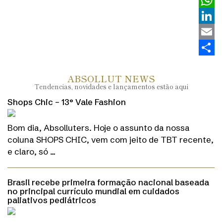
Twitt
What
Linke
Email
Share
ABSOLLUT NEWS
Tendencias, novidades e lançamentos estão aqui
Shops Chic – 13° Vale Fashion
Bom dia, Absolluters. Hoje o assunto da nossa
coluna SHOPS CHIC, vem com jeito de TBT recente,
e claro, só …
Brasil recebe primeira formação nacional baseada
no principal currículo mundial em cuidados
paliativos pediátricos