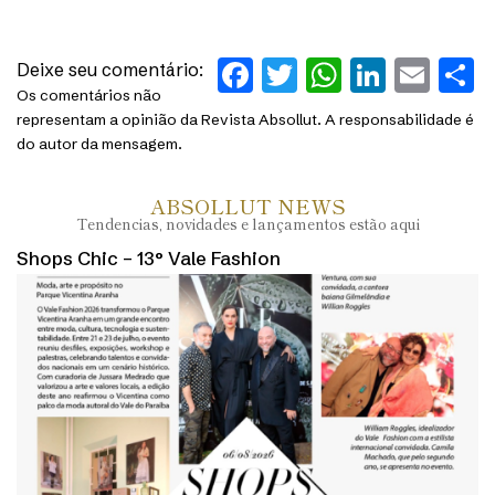
Facebook
Twitter
WhatsAp
Linked
Ema
S
Deixe seu comentário:
Os comentários não
representam a opinião da Revista Absollut. A responsabilidade é
do autor da mensagem.
ABSOLLUT NEWS
Tendencias, novidades e lançamentos estão aqui
Shops Chic – 13° Vale Fashion