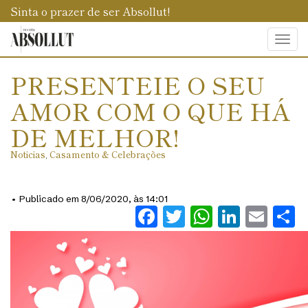
Sinta o prazer de ser Absollut!
Togg
navi
PRESENTEIE O SEU
AMOR COM O QUE HÁ
DE MELHOR!
Noticias
,
Casamento & Celebrações
• Publicado em 8/06/2020, às 14:01
Facebook
Twitter
WhatsAp
Linked
Ema
S