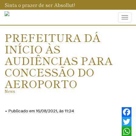
Sinta o prazer de ser Absollut!
Togg
navi
PREFEITURA DÁ
INÍCIO ÀS
AUDIÊNCIAS PARA
CONCESSÃO DO
AEROPORTO
News
• Publicado em 16/08/2021, às 11:24
Faceb
Twitt