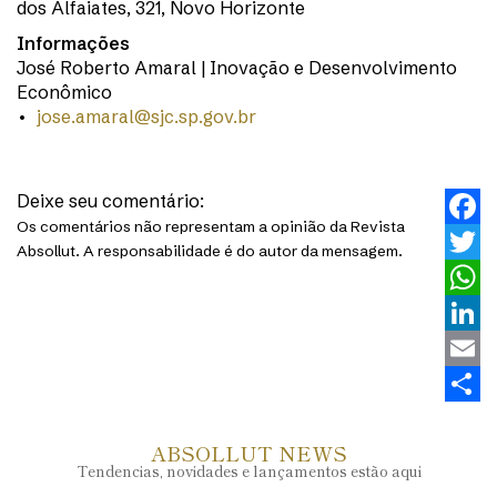
dos Alfaiates, 321, Novo Horizonte
Informações
José Roberto Amaral | Inovação e Desenvolvimento
Econômico
•
jose.amaral@sjc.sp.gov.br
Deixe seu comentário:
Os comentários não representam a opinião da Revista
Faceb
Absollut. A responsabilidade é do autor da mensagem.
Twitt
What
Linke
Email
Share
ABSOLLUT NEWS
Tendencias, novidades e lançamentos estão aqui