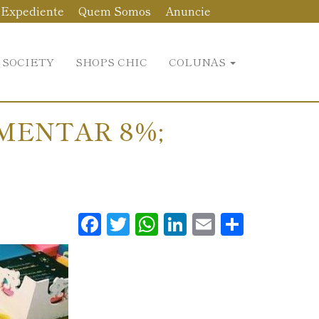
Expediente
Quem Somos
Anuncie
 SOCIETY
SHOPS CHIC
COLUNAS
MENTAR 8%;
Facebook
Twitter
WhatsApp
LinkedIn
Email
Share