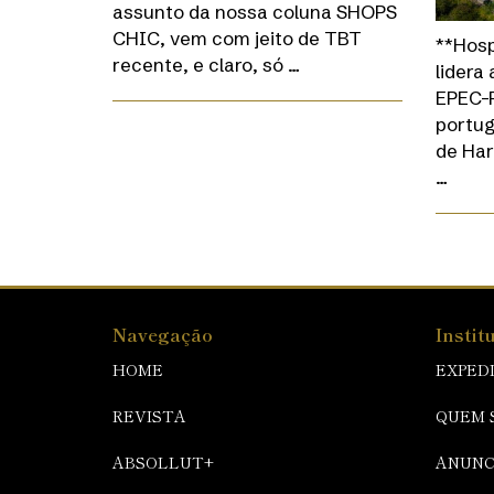
assunto da nossa coluna SHOPS
CHIC, vem com jeito de TBT
**Hosp
recente, e claro, só …
lidera
EPEC-P
portug
de Har
…
Navegação
Instit
HOME
EXPED
REVISTA
QUEM 
ABSOLLUT+
ANUNC