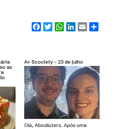
Facebook
Twitter
WhatsApp
LinkedIn
Email
Share
nária
A+ Scociety – 23 de julho
omo as
ra
do
Olá, Absolluters. Após uma