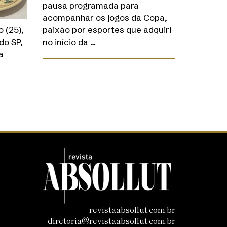
pausa programada para
acompanhar os jogos da Copa,
 (25),
paixão por esportes que adquiri
do SP,
no início da …
a
revistaabsollut.com.br
diretoria@revistaabsollut.com.br