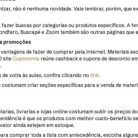
zar, não é nenhuma novidade. Vale lembrar, porém, que exi
fazer buscas por categorias ou produtos específicos. A fer
Bondfaro, Buscapé e Zoom também são outras páginas que au
o a promoções
vantagens de fazer de comprar pela internet. Materiais es
O site
Cuponomia
reúne cashback e cupons de desconto e
.
 de volta às aulas, confira clicando no
link.
 que costumam criar seções específicas para a venda de mat
arias, livrarias e lojas online costumam subir os preços do
a tendência é que os produtos com melhor custo-benefício 
valor ainda estejam em estoque.
para comprar toda a lista com antecedência, escolha alguns 