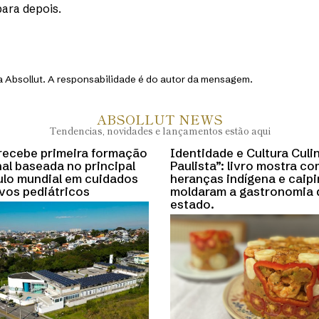
ara depois.
 Absollut. A responsabilidade é do autor da mensagem.
ABSOLLUT NEWS
Tendencias, novidades e lançamentos estão aqui
 recebe primeira formação
Identidade e Cultura Culi
al baseada no principal
Paulista”: livro mostra c
ulo mundial em cuidados
heranças indígena e caipi
ivos pediátricos
moldaram a gastronomia 
estado.