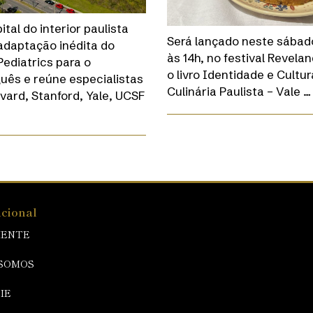
ital do interior paulista
Será lançado neste sábado
 adaptação inédita do
às 14h, no festival Revelan
ediatrics para o
o livro Identidade e Cultur
uês e reúne especialistas
Culinária Paulista – Vale …
vard, Stanford, Yale, UCSF
ucional
IENTE
SOMOS
IE