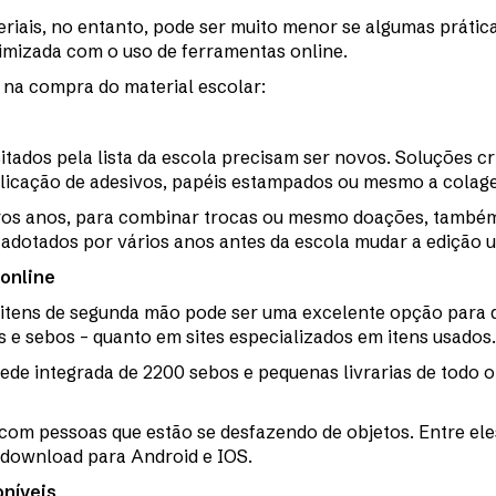
iais, no entanto, pode ser muito menor se algumas prátic
imizada com o uso de ferramentas online.
 na compra do material escolar:
itados pela lista da escola precisam ser novos. Soluções c
plicação de adesivos, papéis estampados ou mesmo a colage
ros anos, para combinar trocas ou mesmo doações, também 
adotados por vários anos antes da escola mudar a edição ut
 online
 itens de segunda mão pode ser uma excelente opção para 
ós e sebos – quanto em sites especializados em itens usados.
 rede integrada de 2200 sebos e pequenas livrarias de todo o
to com pessoas que estão se desfazendo de objetos. Entre ele
 download para Android e IOS.
oníveis