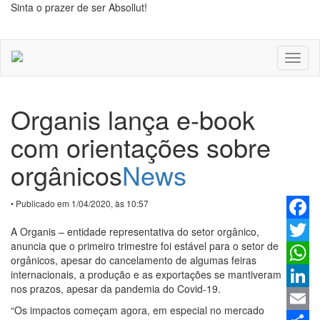
Sinta o prazer de ser Absollut!
Toggl
naviga
Organis lança e-book
com orientações sobre
orgânicos
News
• Publicado em 1/04/2020, às 10:57
Faceb
A Organis – entidade representativa do setor orgânico,
anuncia que o primeiro trimestre foi estável para o setor de
Twitter
orgânicos, apesar do cancelamento de algumas feiras
internacionais, a produção e as exportações se mantiveram
Whats
nos prazos, apesar da pandemia do Covid-19.
Linked
“Os impactos começam agora, em especial no mercado