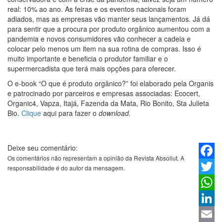
real: 10% ao ano. As feiras e os eventos nacionais foram
adiados, mas as empresas vão manter seus lançamentos. Já dá
para sentir que a procura por produto orgânico aumentou com a
pandemia e novos consumidores vão conhecer a cadeia e
colocar pelo menos um item na sua rotina de compras. Isso é
muito importante e beneficia o produtor familiar e o
supermercadista que terá mais opções para oferecer.
O e-book “O que é produto orgânico?” foi elaborado pela Organis
e patrocinado por parceiros e empresas associadas: Ecocert,
Organic4, Vapza, Itajá, Fazenda da Mata, Rio Bonito, Sta Julieta
Bio.
Clique
aqui para fazer o
download.
Deixe seu comentário:
Os comentários não representam a opinião da Revista Absollut. A
Faceb
responsabilidade é do autor da mensagem.
Twitter
Whats
Linked