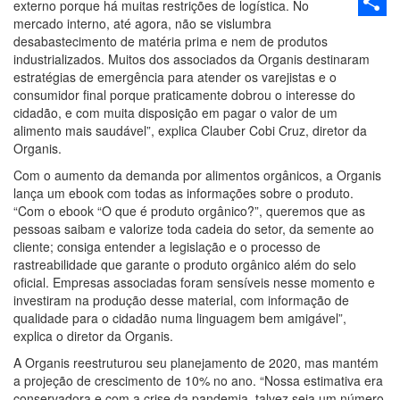
Email
externo porque há muitas restrições de logística. No
mercado interno, até agora, não se vislumbra
Share
desabastecimento de matéria prima e nem de produtos
industrializados. Muitos dos associados da Organis destinaram
estratégias de emergência para atender os varejistas e o
consumidor final porque praticamente dobrou o interesse do
cidadão, e com muita disposição em pagar o valor de um
alimento mais saudável”, explica Clauber Cobi Cruz, diretor da
Organis.
Com o aumento da demanda por alimentos orgânicos, a Organis
lança um ebook com todas as informações sobre o produto.
“Com o ebook “O que é produto orgânico?”, queremos que as
pessoas saibam e valorize toda cadeia do setor, da semente ao
cliente; consiga entender a legislação e o processo de
rastreabilidade que garante o produto orgânico além do selo
oficial. Empresas associadas foram sensíveis nesse momento e
investiram na produção desse material, com informação de
qualidade para o cidadão numa linguagem bem amigável”,
explica o diretor da Organis.
A Organis reestruturou seu planejamento de 2020, mas mantém
a projeção de crescimento de 10% no ano. “Nossa estimativa era
conservadora e com a crise da pandemia, talvez seja um número