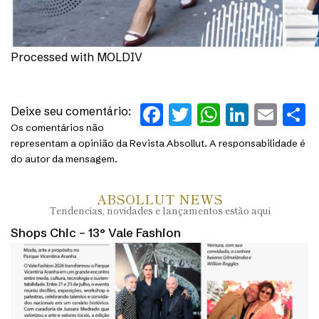
Processed with MOLDIV
Facebook
Twitter
WhatsAp
Linked
Ema
S
Deixe seu comentário:
Os comentários não
representam a opinião da Revista Absollut. A responsabilidade é
do autor da mensagem.
ABSOLLUT NEWS
Tendencias, novidades e lançamentos estão aqui
Shops Chic – 13° Vale Fashion