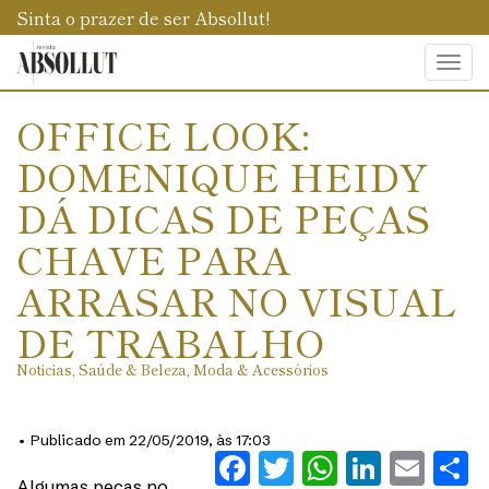
Sinta o prazer de ser Absollut!
Togg
navi
OFFICE LOOK:
DOMENIQUE HEIDY
DÁ DICAS DE PEÇAS
CHAVE PARA
ARRASAR NO VISUAL
DE TRABALHO
Noticias
,
Saúde & Beleza
,
Moda & Acessórios
• Publicado em 22/05/2019, às 17:03
Facebook
Twitter
WhatsAp
Linked
Ema
S
Algumas peças no