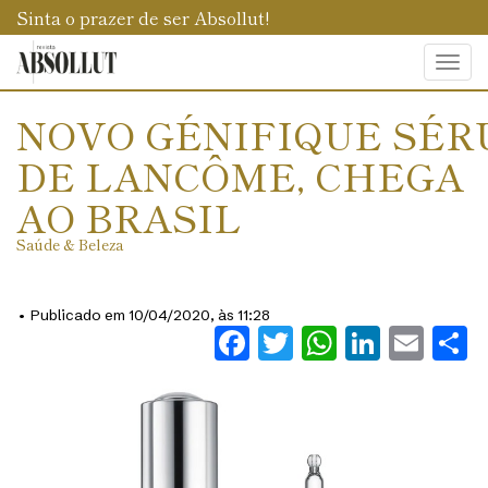
Sinta o prazer de ser Absollut!
Togg
navi
NOVO GÉNIFIQUE SÉR
DE LANCÔME, CHEGA
AO BRASIL
Saúde & Beleza
• Publicado em 10/04/2020, às 11:28
Facebook
Twitter
WhatsAp
Linked
Ema
S