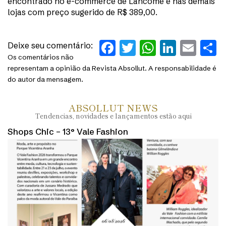
encontrado no e-commerce de Lancôme e nas demais
lojas com preço sugerido de R$ 389,00.
Facebook
Twitter
WhatsAp
Linked
Ema
S
Deixe seu comentário:
Os comentários não
representam a opinião da Revista Absollut. A responsabilidade é
do autor da mensagem.
ABSOLLUT NEWS
Tendencias, novidades e lançamentos estão aqui
Shops Chic – 13° Vale Fashion