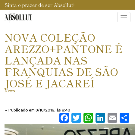
Sinta o prazer de ser Absollut!
Togg
navi
NOVA COLEÇÃO
AREZZO+PANTONE É
LANÇADA NAS
FRANQUIAS DE SÃO
JOSÉ E JACAREÍ
News
• Publicado em 8/10/2019, às 9:43
Facebook
Twitter
WhatsAp
Linked
Ema
S