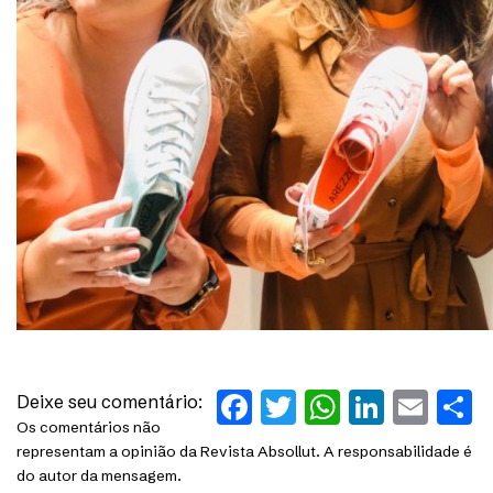
Facebook
Twitter
WhatsAp
Linked
Ema
S
Deixe seu comentário:
Os comentários não
representam a opinião da Revista Absollut. A responsabilidade é
do autor da mensagem.