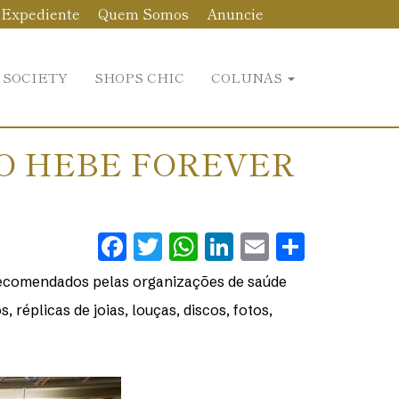
Expediente
Quem Somos
Anuncie
 SOCIETY
SHOPS CHIC
COLUNAS
O HEBE FOREVER
Facebook
Twitter
WhatsApp
LinkedIn
Email
Share
recomendados pelas organizações de saúde
réplicas de joias, louças, discos, fotos,