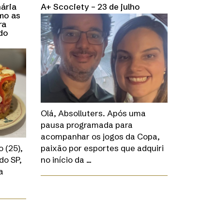
nária
A+ Scociety – 23 de julho
omo as
ra
do
Olá, Absolluters. Após uma
pausa programada para
acompanhar os jogos da Copa,
 (25),
paixão por esportes que adquiri
do SP,
no início da …
a