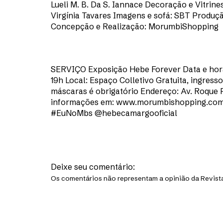
Lueli M. B. Da S. Iannace Decoração e Vitrine
Virgínia Tavares Imagens e sofá: SBT Produ
Concepção e Realização: MorumbiShopping
SERVIÇO Exposição Hebe Forever Data e horár
19h Local: Espaço Colletivo Gratuita, ingress
máscaras é obrigatório Endereço: Av. Roque P
informações em: www.morumbishopping.com.
#EuNoMbs @hebecamargooficial
Deixe seu comentário:
Os comentários não representam a opinião da Revista