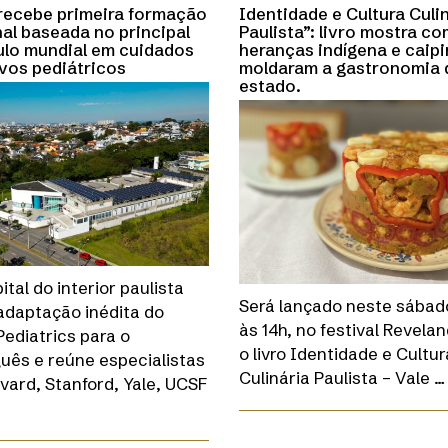
 recebe primeira formação
Identidade e Cultura Culi
al baseada no principal
Paulista”: livro mostra c
ulo mundial em cuidados
heranças indígena e caipi
ivos pediátricos
moldaram a gastronomia 
estado.
ital do interior paulista
Será lançado neste sábado
 adaptação inédita do
às 14h, no festival Revelan
ediatrics para o
o livro Identidade e Cultur
uês e reúne especialistas
Culinária Paulista – Vale …
vard, Stanford, Yale, UCSF