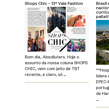
Shops Chic – 13° Vale Fashion
Brasil
nacion
curríc
paliat
Bom dia, Absolluters. Hoje o
assunto da nossa coluna SHOPS
CHIC, vem com jeito de TBT
**Hosp
recente, e claro, só …
lidera
EPEC-P
portug
de Har
…