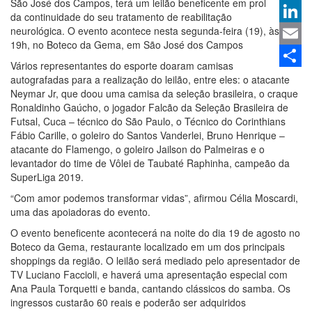
São José dos Campos, terá um leilão beneficente em prol
Whats
da continuidade do seu tratamento de reabilitação
neurológica. O evento acontece nesta segunda-feira (19), às
Linked
19h, no Boteco da Gema, em São José dos Campos
Email
Vários representantes do esporte doaram camisas
Share
autografadas para a realização do leilão, entre eles: o atacante
Neymar Jr, que doou uma camisa da seleção brasileira, o craque
Ronaldinho Gaúcho, o jogador Falcão da Seleção Brasileira de
Futsal, Cuca – técnico do São Paulo, o Técnico do Corinthians
Fábio Carille, o goleiro do Santos Vanderlei, Bruno Henrique –
atacante do Flamengo, o goleiro Jailson do Palmeiras e o
levantador do time de Vôlei de Taubaté Raphinha, campeão da
SuperLiga 2019.
“Com amor podemos transformar vidas”, afirmou Célia Moscardi,
uma das apoiadoras do evento.
O evento beneficente acontecerá na noite do dia 19 de agosto no
Boteco da Gema, restaurante localizado em um dos principais
shoppings da região. O leilão será mediado pelo apresentador de
TV Luciano Faccioli, e haverá uma apresentação especial com
Ana Paula Torquetti e banda, cantando clássicos do samba. Os
ingressos custarão 60 reais e poderão ser adquiridos