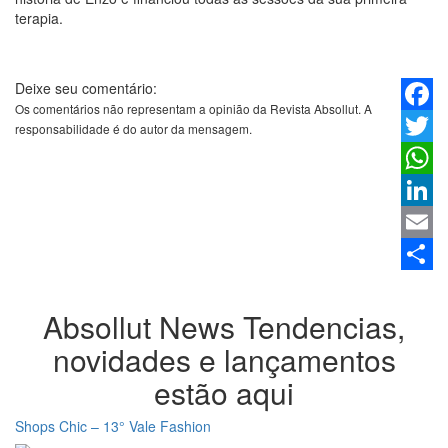
terapia.
Deixe seu comentário:
Os comentários não representam a opinião da Revista Absollut. A
Faceb
responsabilidade é do autor da mensagem.
Twitter
Whats
Linked
Email
Share
Absollut News
Tendencias,
novidades e lançamentos
estão aqui
Shops Chic – 13° Vale Fashion