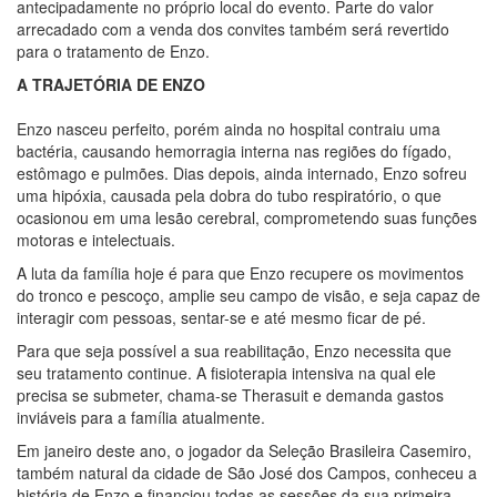
antecipadamente no próprio local do evento. Parte do valor
arrecadado com a venda dos convites também será revertido
para o tratamento de Enzo.
A TRAJETÓRIA DE ENZO
Enzo nasceu perfeito, porém ainda no hospital contraiu uma
bactéria, causando hemorragia interna nas regiões do fígado,
estômago e pulmões. Dias depois, ainda internado, Enzo sofreu
uma hipóxia, causada pela dobra do tubo respiratório, o que
ocasionou em uma lesão cerebral, comprometendo suas funções
motoras e intelectuais.
A luta da família hoje é para que Enzo recupere os movimentos
do tronco e pescoço, amplie seu campo de visão, e seja capaz de
interagir com pessoas, sentar-se e até mesmo ficar de pé.
Para que seja possível a sua reabilitação, Enzo necessita que
seu tratamento continue. A fisioterapia intensiva na qual ele
precisa se submeter, chama-se Therasuit e demanda gastos
inviáveis para a família atualmente.
Em janeiro deste ano, o jogador da Seleção Brasileira Casemiro,
também natural da cidade de São José dos Campos, conheceu a
história de Enzo e financiou todas as sessões da sua primeira