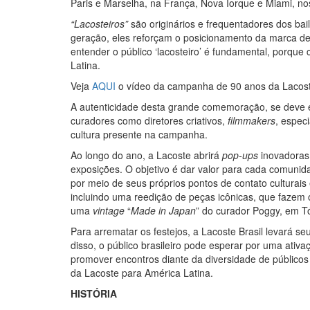
Paris e Marselha, na França, Nova Iorque e Miami, no
“Lacosteiros”
são originários e frequentadores dos bai
geração, eles reforçam o posicionamento da marca de
entender o público ‘lacosteiro’ é fundamental, porq
Latina.
Veja
AQUI
o vídeo da campanha de 90 anos da Lacost
A autenticidade desta grande comemoração, se deve 
curadores como diretores criativos,
filmmakers
, espec
cultura presente na campanha.
Ao longo do ano, a Lacoste abrirá
pop-ups
inovadoras 
exposições. O objetivo é dar valor para cada comuni
por meio de seus próprios pontos de contato cultura
incluindo uma reedição de peças icônicas, que fazem 
uma
vintage
“
Made in Japan
” do curador Poggy, em T
Para arrematar os festejos, a Lacoste Brasil levará s
disso, o público brasileiro pode esperar por uma ativa
promover encontros diante da diversidade de público
da Lacoste para América Latina.
HISTÓRIA