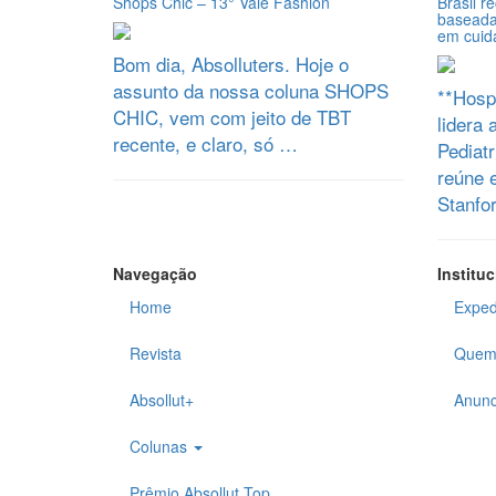
Shops Chic – 13° Vale Fashion
Brasil r
baseada 
em cuida
Bom dia, Absolluters. Hoje o
assunto da nossa coluna SHOPS
**Hospi
CHIC, vem com jeito de TBT
lidera
recente, e claro, só …
Pediatr
reúne 
Stanfo
Navegação
Instituc
Home
Exped
Revista
Quem
Absollut+
Anunc
Colunas
Prêmio Absollut Top