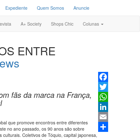
Expediente
Quem Somos
Anuncie
evista
A+ Society
Shops Chic
Colunas
OS ENTRE
ews
Facebook
com fãs da marca na França,
Twitter
l
WhatsApp
LinkedIn
obal que promove encontros entre diferentes
Email
ste no ano passado, os 90 anos são sobre
culturais. Coletivos de Tóquio, capital japonesa,
Share