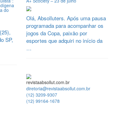
lista”:
A+ Scociety – 23 de julho
ndígena
ia do
Olá, Absolluters. Após uma pausa
programada para acompanhar os
(25),
jogos da Copa, paixão por
do SP,
esportes que adquiri no início da
…
revistaabsollut.com.br
diretoria@revistaabsollut.com.br
(12) 3209-9307
(12) 99164-1678