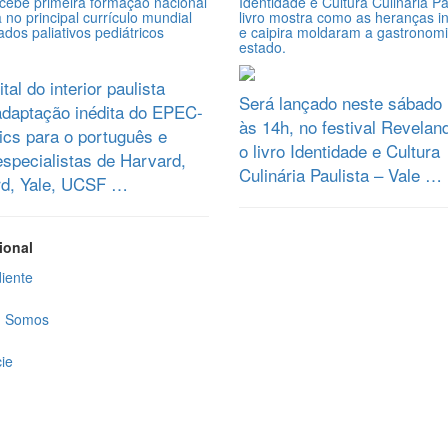
ecebe primeira formação nacional
Identidade e Cultura Culinária Pau
no principal currículo mundial
livro mostra como as heranças i
dos paliativos pediátricos
e caipira moldaram a gastronom
estado.
tal do interior paulista
Será lançado neste sábado 
 adaptação inédita do EPEC-
às 14h, no festival Revelan
ics para o português e
o livro Identidade e Cultura
especialistas de Harvard,
Culinária Paulista – Vale …
rd, Yale, UCSF …
ional
iente
 Somos
ie