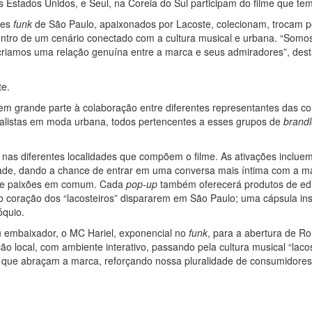
s Estados Unidos, e Seul, na Coreia do Sul participam do filme que te
les
funk
de São Paulo, apaixonados por Lacoste, colecionam, trocam p
ntro de um cenário conectado com a cultura musical e urbana. “Somos
ue criamos uma relação genuína entre a marca e seus admiradores”, de
e.
em grande parte à colaboração entre diferentes representantes das 
ialistas em moda urbana, todos pertencentes a esses grupos de
brandl
nas diferentes localidades que compõem o filme. As ativações incluem
dade, dando a chance de entrar em uma conversa mais íntima com a m
is e paixões em comum. Cada
pop-up
também oferecerá produtos de edi
o coração dos “lacosteiros” dispararem em São Paulo; uma cápsula ins
óquio.
eu embaixador, o MC Hariel, exponencial no
funk
, para a abertura de Ro
ção local, com ambiente interativo, passando pela cultura musical “laco
s que abraçam a marca, reforçando nossa pluralidade de consumidores