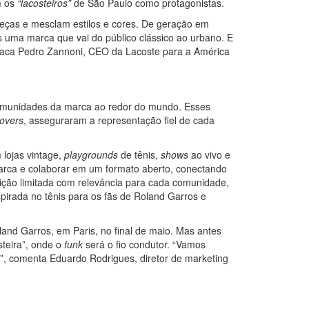
m os
“lacosteiros”
de São Paulo como protagonistas.
eças e mesclam estilos e cores. De geração em
 uma marca que vai do público clássico ao urbano. E
staca Pedro Zannoni, CEO da Lacoste para a América
comunidades da marca ao redor do mundo. Esses
overs
, asseguraram a representação fiel de cada
 lojas vintage,
playgrounds
de tênis,
shows
ao vivo e
arca e colaborar em um formato aberto, conectando
ção limitada com relevância para cada comunidade,
pirada no tênis para os fãs de Roland Garros e
land Garros, em Paris, no final de maio. Mas antes
steira”, onde o
funk
será o fio condutor. “Vamos
”, comenta Eduardo Rodrigues, diretor de marketing