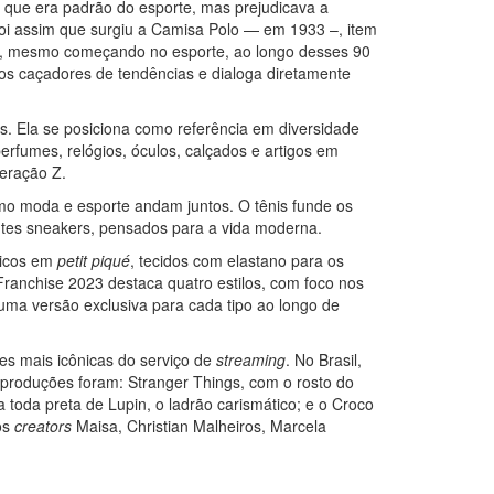
 que era padrão do esporte, mas prejudicava a
Foi assim que surgiu a Camisa Polo — em 1933 –, item
Mas, mesmo começando no esporte, ao longo desses 90
los caçadores de tendências e dialoga diretamente
. Ela se posiciona como referência em diversidade
erfumes, relógios, óculos, calçados e artigos em
eração Z.
mo moda e esporte andam juntos. O tênis funde os
es sneakers, pensados ​​para a vida moderna.
sicos em
petit piqué
, tecidos com elastano para os
Franchise 2023 destaca quatro estilos, com foco nos
uma versão exclusiva para cada tipo ao longo de
ies mais icônicas do serviço de
streaming
. No Brasil,
 produções foram: Stranger Things, com o rosto do
a toda preta de Lupin, o ladrão carismático; e o Croco
os
creators
Maisa, Christian Malheiros, Marcela