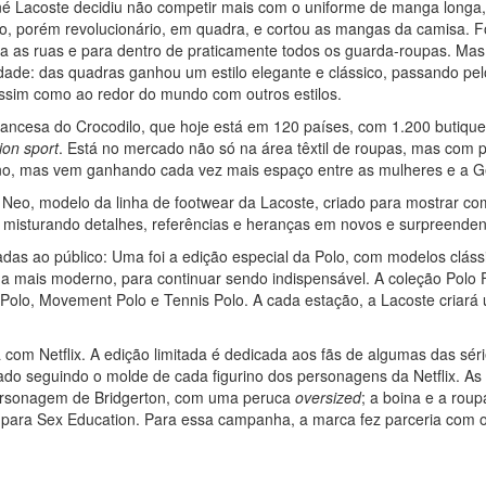
é Lacoste decidiu não competir mais com o uniforme de manga longa,
so, porém revolucionário, em quadra, e cortou as mangas da camisa. 
para as ruas e para dentro de praticamente todos os guarda-roupas. 
idade: das quadras ganhou um estilo elegante e clássico, passando pe
assim como ao redor do mundo com outros estilos.
ncesa do Crocodilo, que hoje está em 120 países, com 1.200 butiques
ion sport
. Está no mercado não só na área têxtil de roupas, mas com p
no, mas vem ganhando cada vez mais espaço entre as mulheres e a G
eo, modelo da linha de footwear da Lacoste, criado para mostrar co
misturando detalhes, referências e heranças em novos e surpreendent
adas ao público: Uma foi a edição especial da Polo, com modelos clás
nda mais moderno, para continuar sendo indispensável. A coleção Polo 
 Polo, Movement Polo e Tennis Polo. A cada estação, a Lacoste criará 
 com Netflix. A edição limitada é dedicada aos fãs de algumas das sér
ado seguindo o molde de cada figurino dos personagens da Netflix. As
rsonagem de Bridgerton, com uma peruca
oversized
; a boina e a roup
o, para Sex Education. Para essa campanha, a marca fez parceria com 