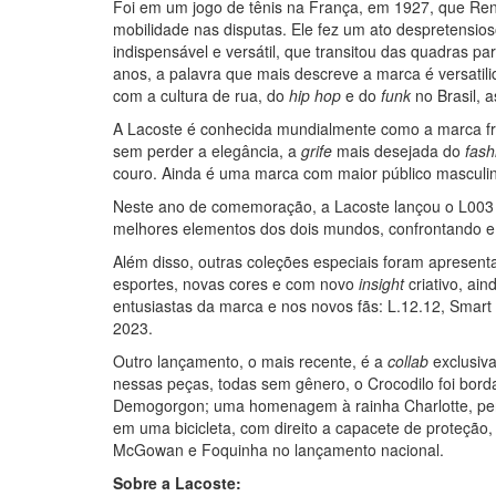
Foi em um jogo de tênis na França, em 1927, que Ren
mobilidade nas disputas. Ele fez um ato despretensio
indispensável e versátil, que transitou das quadras 
anos, a palavra que mais descreve a marca é versatil
com a cultura de rua, do
hip hop
e do
funk
no Brasil, 
A Lacoste é conhecida mundialmente como a marca fra
sem perder a elegância, a
grife
mais desejada do
fash
couro. Ainda é uma marca com maior público masculi
Neste ano de comemoração, a Lacoste lançou o L003 N
melhores elementos dos dois mundos, confrontando e 
Além disso, outras coleções especiais foram apresent
esportes, novas cores e com novo
insight
criativo, ai
entusiastas da marca e nos novos fãs: L.12.12, Smart
2023.
Outro lançamento, o mais recente, é a
collab
exclusiva
nessas peças, todas sem gênero, o Crocodilo foi bord
Demogorgon; uma homenagem à rainha Charlotte, pe
em uma bicicleta, com direito a capacete de proteçã
McGowan e Foquinha no lançamento nacional.
Sobre a Lacoste: