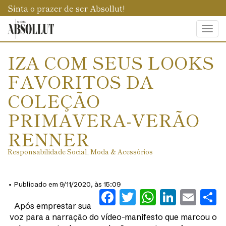
Sinta o prazer de ser Absollut!
Togg
navi
IZA COM SEUS LOOKS
FAVORITOS DA
COLEÇÃO
PRIMAVERA-VERÃO
RENNER
Responsabilidade Social
,
Moda & Acessórios
• Publicado em 9/11/2020, às 15:09
Facebook
Twitter
WhatsAp
Linked
Ema
S
Após emprestar sua
voz para a narração do vídeo-manifesto que marcou o