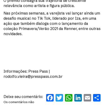
O prêmio consagra sua trajetória de crescente
relevância como artista e figura pública.
Nas próximas semanas, a varejista vai lançar ainda um
desafio musical no Tik Tok, liderado por Iza, em uma
ação que também dialoga com o lançamento da
coleção Primavera/Verão 2021 da Renner, entre outras
novidades.
Informações: Press Pass |
rodolfo.vieira@presspass.com.br
Facebook
Twitter
WhatsAp
Linked
Ema
S
Deixe seu comentário:
Os comentários não