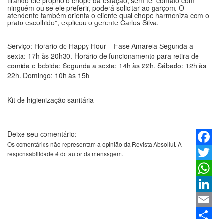
tirando ele próprio o chope da estação, sem ter contato com
ninguém ou se ele preferir, poderá solicitar ao garçom. O
atendente também orienta o cliente qual chope harmoniza com o
prato escolhido”, explicou o gerente Carlos Silva.
Serviço: Horário do Happy Hour – Fase Amarela Segunda a
sexta: 17h às 20h30. Horário de funcionamento para retira de
comida e bebida: Segunda a sexta: 14h às 22h. Sábado: 12h às
22h. Domingo: 10h às 15h
Kit de higienização sanitária
Deixe seu comentário:
Os comentários não representam a opinião da Revista Absollut. A
Faceb
responsabilidade é do autor da mensagem.
Twitter
Whats
Linked
Email