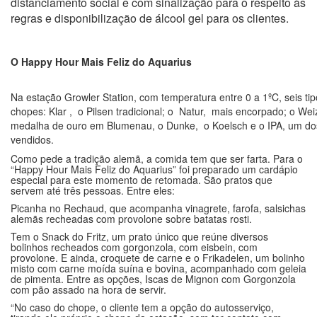
distanciamento social e com sinalização para o respeito às
regras e disponibilização de álcool gel para os clientes.
O Happy Hour Mais Feliz do Aquarius
Na estação Growler Station, com temperatura entre 0 a 1ºC, seis ti
chopes: Klar , o Pilsen tradicional; o Natur, mais encorpado; o Wei
medalha de ouro em Blumenau, o Dunke, o Koelsch e o IPA, um do
vendidos.
Como pede a tradição alemã, a comida tem que ser farta. Para o
“Happy Hour Mais Feliz do Aquarius” foi preparado um cardápio
especial para este momento de retomada. São pratos que
servem até três pessoas. Entre eles:
Picanha no Rechaud, que acompanha vinagrete, farofa, salsichas
alemãs recheadas com provolone sobre batatas rosti.
Tem o Snack do Fritz, um prato único que reúne diversos
bolinhos recheados com gorgonzola, com eisbein, com
provolone. E ainda, croquete de carne e o Frikadelen, um bolinho
misto com carne moída suína e bovina, acompanhado com geleia
de pimenta. Entre as opções, Iscas de Mignon com Gorgonzola
com pão assado na hora de servir.
“No caso do chope, o cliente tem a opção do autosserviço,