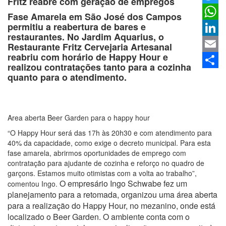
Fritz reabre com geração de empregos
Twitter
Fase Amarela em São José dos Campos
permitiu a reabertura de bares e
Whats
restaurantes. No Jardim Aquarius, o
Linked
Restaurante Fritz Cervejaria Artesanal
reabriu com horário de Happy Hour e
Email
realizou contratações tanto para a cozinha
quanto para o atendimento.
Share
Area aberta Beer Garden para o happy hour
“O Happy Hour será das 17h às 20h30 e com atendimento para
40% da capacidade, como exige o decreto municipal. Para esta
fase amarela, abrirmos oportunidades de emprego com
contratação para ajudante de cozinha e reforço no quadro de
garçons. Estamos muito otimistas com a volta ao trabalho”,
O empresário Ingo Schwabe fez um
comentou Ingo.
planejamento para a retomada, organizou uma área aberta
para a realização do Happy Hour, no mezanino, onde está
localizado o Beer Garden. O ambiente conta com o