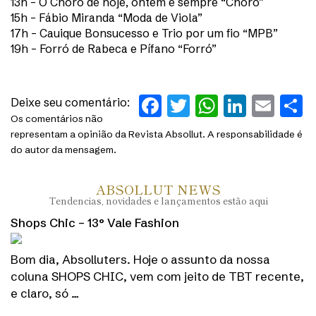
13h – O Choro de hoje, ontem e sempre “Choro”
15h – Fábio Miranda “Moda de Viola”
17h – Cauique Bonsucesso e Trio por um fio “MPB”
19h – Forró de Rabeca e Pífano “Forró”
Facebook
Twitter
WhatsAp
Linked
Ema
S
Deixe seu comentário:
Os comentários não
representam a opinião da Revista Absollut. A responsabilidade é
do autor da mensagem.
ABSOLLUT NEWS
Tendencias, novidades e lançamentos estão aqui
Shops Chic – 13° Vale Fashion
Bom dia, Absolluters. Hoje o assunto da nossa
coluna SHOPS CHIC, vem com jeito de TBT recente,
e claro, só …