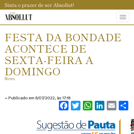
Sinta o prazer de ser Absollut!
Togg
navi
FESTA DA BONDADE
ACONTECE DE
SEXTA-FEIRA A
DOMINGO
News
• Publicado em 8/07/2022, às 17:18
Facebook
Twitter
WhatsAp
Linked
Ema
S