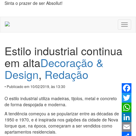
Sinta o prazer de ser Absollut!
Toggl
naviga
Estilo industrial continua
em alta
Decoração &
Design
,
Redação
• Publicado em 10/02/2019, às 13:30
Faceb
O estilo industrial utiliza madeiras, tijolos, metal e concreto
de forma despojada e moderna.
Twitter
A tendência começou a se popularizar entre as décadas de
Whats
1950 e 1970, e é inspirada nos galpões da cidade de Nova
Iorque que, na época, começaram a ser vendidos como
Linked
apartamentos residenciais.