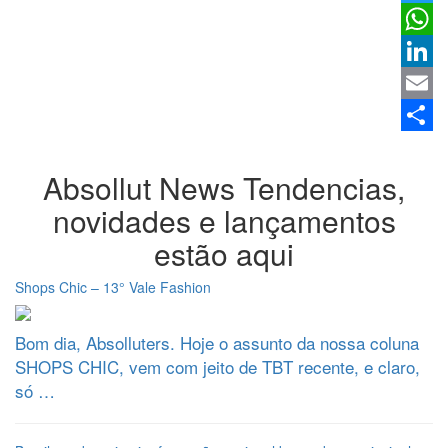
Twitter
Whats
Linked
Email
Share
Absollut News
Tendencias,
novidades e lançamentos
estão aqui
Shops Chic – 13° Vale Fashion
Bom dia, Absolluters. Hoje o assunto da nossa coluna
SHOPS CHIC, vem com jeito de TBT recente, e claro,
só …