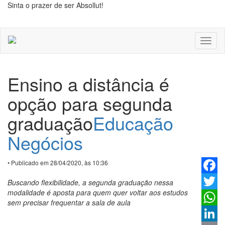
Sinta o prazer de ser Absollut!
Toggl
naviga
Ensino a distância é
opção para segunda
graduação
Educação
Negócios
• Publicado em 28/04/2020, às 10:36
Faceb
Buscando flexibilidade, a segunda graduação nessa
modalidade é aposta para quem quer voltar aos estudos
Twitter
sem precisar frequentar a sala de aula
Whats