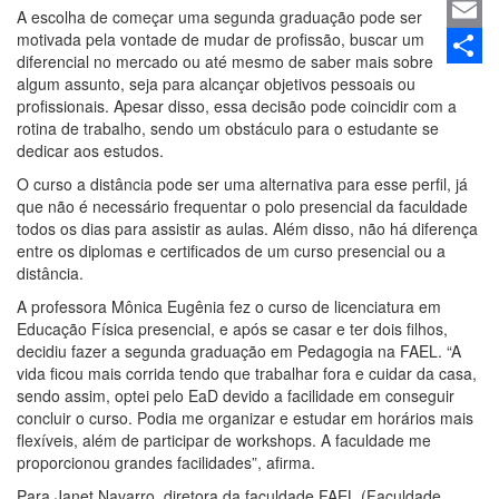
Linked
A escolha de começar uma segunda graduação pode ser
motivada pela vontade de mudar de profissão, buscar um
Email
diferencial no mercado ou até mesmo de saber mais sobre
Share
algum assunto, seja para alcançar objetivos pessoais ou
profissionais. Apesar disso, essa decisão pode coincidir com a
rotina de trabalho, sendo um obstáculo para o estudante se
dedicar aos estudos.
O curso a distância pode ser uma alternativa para esse perfil, já
que não é necessário frequentar o polo presencial da faculdade
todos os dias para assistir as aulas. Além disso, não há diferença
entre os diplomas e certificados de um curso presencial ou a
distância.
A professora Mônica Eugênia fez o curso de licenciatura em
Educação Física presencial, e após se casar e ter dois filhos,
decidiu fazer a segunda graduação em Pedagogia na FAEL. “A
vida ficou mais corrida tendo que trabalhar fora e cuidar da casa,
sendo assim, optei pelo EaD devido a facilidade em conseguir
concluir o curso. Podia me organizar e estudar em horários mais
flexíveis, além de participar de workshops. A faculdade me
proporcionou grandes facilidades”, afirma.
Para Janet Navarro, diretora da faculdade FAEL (Faculdade