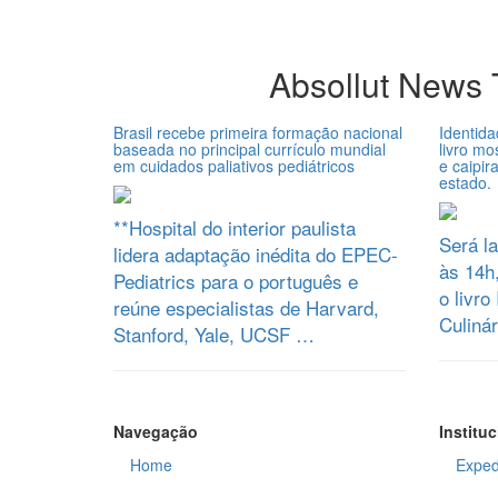
Absollut News
Brasil recebe primeira formação nacional
Identida
baseada no principal currículo mundial
livro mo
em cuidados paliativos pediátricos
e caipi
estado.
**Hospital do interior paulista
Será l
lidera adaptação inédita do EPEC-
às 14h,
Pediatrics para o português e
o livro
reúne especialistas de Harvard,
Culinár
Stanford, Yale, UCSF …
Navegação
Instituc
Home
Exped