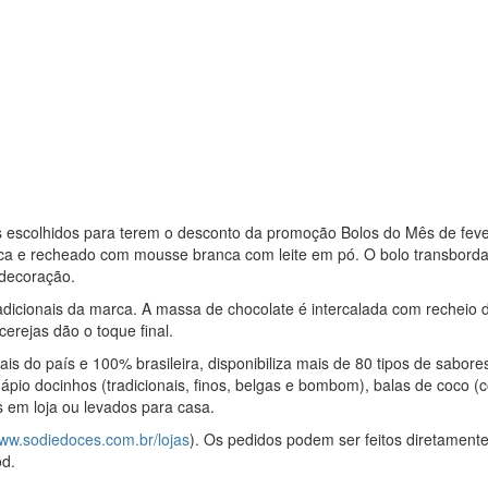
res escolhidos para terem o desconto da promoção Bolos do Mês de fever
anca e recheado com mousse branca com leite em pó. O bolo transbor
 decoração.
 tradicionais da marca. A massa de chocolate é intercalada com recheio
erejas dão o toque final.
is do país e 100% brasileira, disponibiliza mais de 80 tipos de sabore
io docinhos (tradicionais, finos, belgas e bombom), balas de coco (c
 em loja ou levados para casa.
ww.sodiedoces.com.br/lojas
). Os pedidos podem ser feitos diretamente 
od.