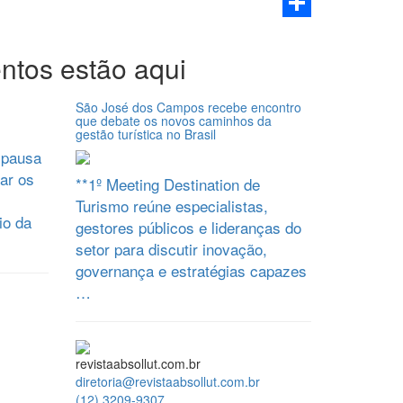
Email
Share
ntos estão aqui
São José dos Campos recebe encontro
que debate os novos caminhos da
gestão turística no Brasil
 pausa
ar os
**1º Meeting Destination de
Turismo reúne especialistas,
io da
gestores públicos e lideranças do
setor para discutir inovação,
governança e estratégias capazes
…
revistaabsollut.com.br
diretoria@revistaabsollut.com.br
(12) 3209-9307