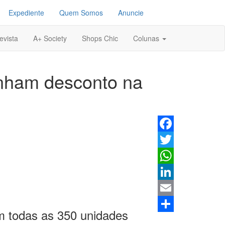
Expediente
Quem Somos
Anuncie
evista
A+ Society
Shops Chic
Colunas
ganham desconto na
Facebook
Twitter
WhatsApp
LinkedIn
Email
todas as 350 unidades
Share