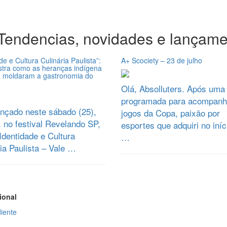
Tendencias, novidades e lançame
de e Cultura Culinária Paulista”:
A+ Scociety – 23 de julho
stra como as heranças indígena
ra moldaram a gastronomia do
Olá, Absolluters. Após uma
programada para acompanh
ançado neste sábado (25),
jogos da Copa, paixão por
 no festival Revelando SP,
esportes que adquiri no iníc
 Identidade e Cultura
…
ia Paulista – Vale …
ional
iente