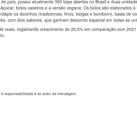
 do país, possui atualmente 350 lojas abertas no Brasil e duas unida
Açúcar, bolos caseiros e a versão vegana. Os bolos são elaborados à 
dápio os docinhos (tradicionais, finos, belgas e bombom), balas de coc
Mês, com dois sabores, que ganham desconto especial em todas as un
e reais, registrando crescimento de 20,5% em comparação com 2021 (
ro.
. A responsabilidade é do autor da mensagem.