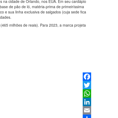
des na cidade de Orlando, nos EUA. Em seu cardápio
base de pão de ló, matéria-prima de primeiríssima
o e sua linha exclusiva de salgados (cuja sede fica
idades.
465 milhões de reais). Para 2023, a marca projeta
Facebook
Twitter
WhatsApp
LinkedIn