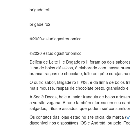
brigadeiroII
brigadeiro2
©2020-estudiogastronomico
©2020-estudiogastronomico
Delícia de Leite II e Brigadeiro II foram os dois sabo
linha de bolos clássicos, é elaborado com massa br
branca, raspas de chocolate, leite em pó e cerejas na
O outro sabor, Brigadeiro II #06, é da linha de bolos
mais mousse, raspas de chocolate preto, granulado e c
A Sodiê Doces, hoje a maior franquia de bolos artesana
a versão vegana. A rede também oferece em seu cardáp
salgados, fritos e assados, que podem ser consumidos
Os contatos das lojas estão no site oficial da marca (
w
disponível nos dispositivos IOS e Android, ou pelo iFo