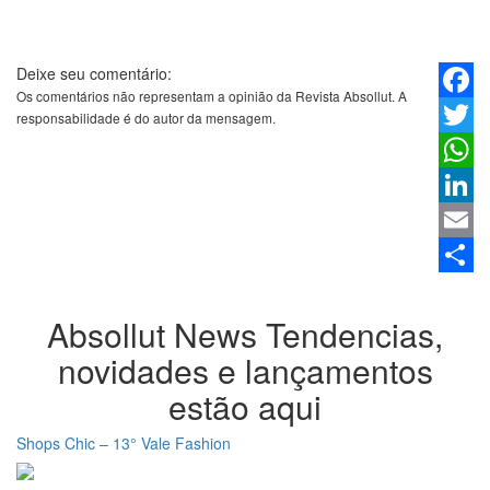
Deixe seu comentário:
Os comentários não representam a opinião da Revista Absollut. A
Faceb
responsabilidade é do autor da mensagem.
Twitter
Whats
Linked
Email
Share
Absollut News
Tendencias,
novidades e lançamentos
estão aqui
Shops Chic – 13° Vale Fashion