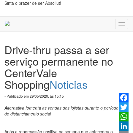
Sinta o prazer de ser Absollut!
Toggl
naviga
Drive-thru passa a ser
serviço permanente no
CenterVale
Shopping
Noticias
• Publicado em 29/05/2020, às 15:15
Faceb
Alternativa fomenta as vendas dos lojistas durante o período
de distanciamento social
Twitter
Whats
Após a repercussão positiva na semana que antecedeu o