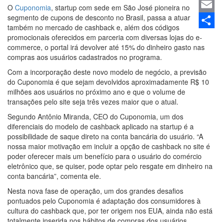
Linked
O
Cuponomia
, startup com sede em São José pioneira no
segmento de cupons de desconto no Brasil, passa a atuar
Email
também no mercado de cashback e, além dos códigos
Share
promocionais oferecidos em parceria com diversas lojas do e-
commerce, o portal irá devolver até 15% do dinheiro gasto nas
compras aos usuários cadastrados no programa.
Com a incorporação deste novo modelo de negócio, a previsão
do Cuponomia é que sejam devolvidos aproximadamente R$ 10
milhões aos usuários no próximo ano e que o volume de
transações pelo site seja três vezes maior que o atual.
Segundo Antônio Miranda, CEO do Cuponomia, um dos
diferenciais do modelo de cashback aplicado na startup é a
possibilidade de saque direto na conta bancária do usuário. “A
nossa maior motivação em incluir a opção de cashback no site é
poder oferecer mais um benefício para o usuário do comércio
eletrônico que, se quiser, pode optar pelo resgate em dinheiro na
conta bancária”, comenta ele.
Nesta nova fase de operação, um dos grandes desafios
pontuados pelo Cuponomia é adaptação dos consumidores à
cultura do cashback que, por ter origem nos EUA, ainda não está
totalmente inserida nos hábitos de compras dos usuários