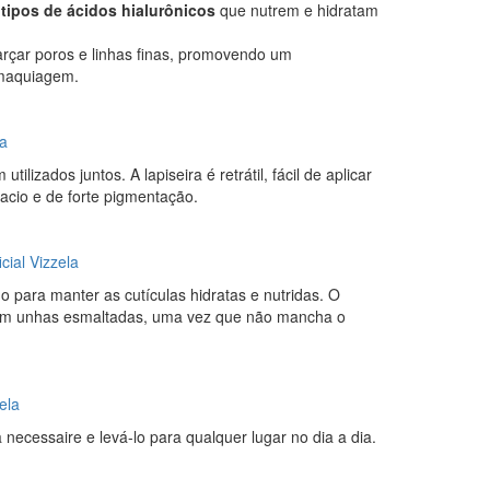
 tipos de ácidos hialurônicos
que
nutrem e hidratam
sfarçar poros e linhas finas, promovendo um
 maquiagem.
la
lizados juntos. A lapiseira é retrátil, fácil de aplicar
acio e de forte pigmentação.
icial Vizzela
para manter as cutículas hidratas e nutridas. O
a em unhas esmaltadas, uma vez que não mancha o
zela
necessaire e levá-lo para qualquer lugar no dia a dia.