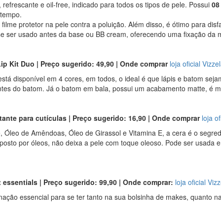
 refrescante e oil-free, indicado para todos os tipos de pele. Possui
08
 tempo.
 filme protetor na pele contra a poluição. Além disso, é ótimo para di
e ser usado antes da base ou BB cream, oferecendo uma fixação da
Lip Kit Duo | Preço sugerido: 49,90 | Onde comprar
loja oficial Vizze
stá disponível em 4 cores, em todos, o ideal é que lápis e batom sejam uti
antes do batom. Já o batom em bala, possui um acabamento matte, é m
tante para cutículas | Preço sugerido: 16,90 | Onde comprar
loja of
Óleo de Amêndoas, Óleo de Girassol e Vitamina E, a cera é o segredo 
omposto por óleos, não deixa a pele com toque oleoso. Pode ser usad
t essentials | Preço sugerido: 99,90 | Onde comprar:
loja oficial Viz
ação essencial para se ter tanto na sua bolsinha de makes, quanto na 