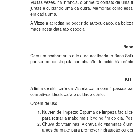
Muitas vezes, na infância, o primeiro contato de um
juntas e cuidando uma da outra. Memórias como essa
em cada uma.
A
Vizzela
acredita no poder do autocuidado, da bele
mães nesta data tão especial:
Base
Com um acabamento e textura acetinada, a Base Sati
por ser composta pela combinação de ácido hialurônic
KIT
A linha de skin care da Vizzela conta com 4 passos pa
com ativos ideais para o cuidado diário.
Ordem de uso:
Nuvem de limpeza: Espuma de limpeza facial cr
para retirar a make mais leve no fim do dia. Po
Chuva de vitaminas: A chuva de vitaminas é um
antes da make para promover hidratação ou de