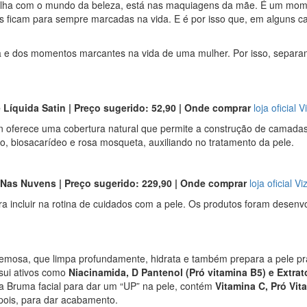
a filha com o mundo da beleza, está nas maquiagens da mãe. É um mome
s ficam para sempre marcadas na vida. E é por isso que, em alguns 
za e dos momentos marcantes na vida de uma mulher. Por isso, separa
 Líquida Satin | Preço sugerido: 52,90 | Onde comprar
loja oficial V
n oferece uma cobertura natural que permite a construção de camada
o, biosacarídeo e rosa mosqueta, auxiliando no tratamento da pele.
 Nas Nuvens | Preço sugerido: 229,90 | Onde comprar
loja oficial Vi
ra incluir na rotina de cuidados com a pele. Os produtos foram desenvo
emosa, que limpa profundamente, hidrata e também prepara a pele p
ssui ativos como
Niacinamida, D Pantenol (Pró vitamina B5) e Extra
a Bruma facial para dar um “UP” na pele, contém
Vitamina C, Pró Vit
pois, para dar acabamento.