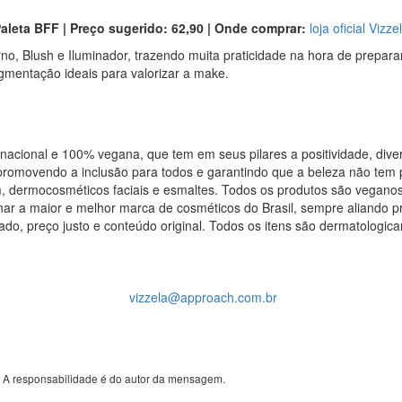
aleta BFF | Preço sugerido: 62,90 | Onde comprar:
loja oficial Vizze
o, Blush e Iluminador, trazendo muita praticidade na hora de prepara
igmentação ideais para valorizar a make.
cional e 100% vegana, que tem em seus pilares a positividade, divers
 promovendo a inclusão para todos e garantindo que a beleza não tem 
 dermocosméticos faciais e esmaltes. Todos os produtos são veganos,
nar a maior e melhor marca de cosméticos do Brasil, sempre aliando 
iado, preço justo e conteúdo original. Todos os itens são dermatolog
vizzela@approach.com.br
. A responsabilidade é do autor da mensagem.