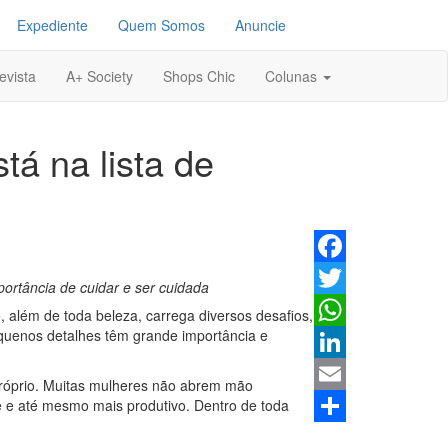
Expediente
Quem Somos
Anuncie
evista
A+ Society
Shops Chic
Colunas
tá na lista de
Facebook
ortância de cuidar e ser cuidada
Twitter
 além de toda beleza, carrega diversos desafios,
quenos detalhes têm grande importância e
WhatsApp
LinkedIn
-próprio. Muitas mulheres não abrem mão
eve e até mesmo mais produtivo. Dentro de toda
Email
Share