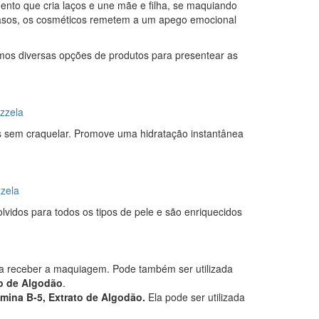
nto que cria laços e une mãe e filha, se maquiando
casos, os cosméticos remetem a um apego emocional
mos diversas opções de produtos para presentear as
izzela
s sem craquelar. Promove uma hidratação instantânea
zzela
lvidos para todos os tipos de pele e são enriquecidos
ra receber a maquiagem. Pode também ser utilizada
to de Algodão
.
amina B-5, Extrato de Algodão.
Ela pode ser utilizada