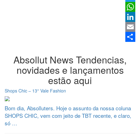
Twitter
Whats
Linked
Email
Share
Absollut News
Tendencias,
novidades e lançamentos
estão aqui
Shops Chic – 13° Vale Fashion
Bom dia, Absolluters. Hoje o assunto da nossa coluna
SHOPS CHIC, vem com jeito de TBT recente, e claro,
só …