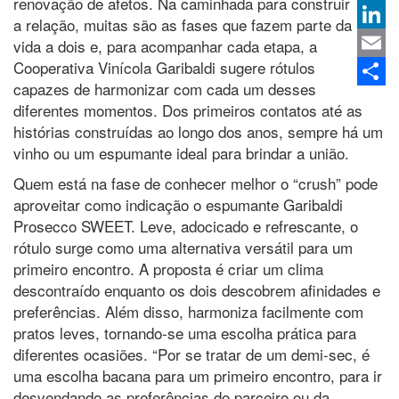
renovação de afetos. Na caminhada para construir
Whats
a relação, muitas são as fases que fazem parte da
Linked
vida a dois e, para acompanhar cada etapa, a
Cooperativa Vinícola Garibaldi sugere rótulos
Email
capazes de harmonizar com cada um desses
Share
diferentes momentos. Dos primeiros contatos até as
histórias construídas ao longo dos anos, sempre há um
vinho ou um espumante ideal para brindar a união.
Quem está na fase de conhecer melhor o “crush” pode
aproveitar como indicação o espumante Garibaldi
Prosecco SWEET. Leve, adocicado e refrescante, o
rótulo surge como uma alternativa versátil para um
primeiro encontro. A proposta é criar um clima
descontraído enquanto os dois descobrem afinidades e
preferências. Além disso, harmoniza facilmente com
pratos leves, tornando-se uma escolha prática para
diferentes ocasiões. “Por se tratar de um demi-sec, é
uma escolha bacana para um primeiro encontro, para ir
desvendando as preferências do parceiro ou da