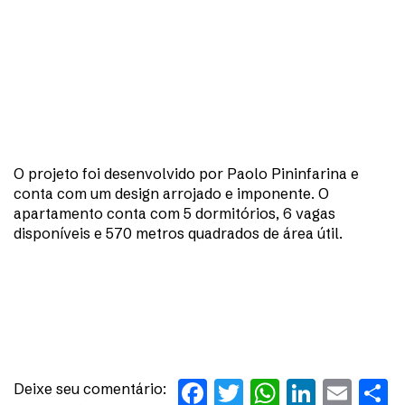
O projeto foi desenvolvido por Paolo Pininfarina e
conta com um design arrojado e imponente. O
apartamento conta com 5 dormitórios, 6 vagas
disponíveis e 570 metros quadrados de área útil.
Facebook
Twitter
WhatsAp
Linked
Ema
S
Deixe seu comentário: