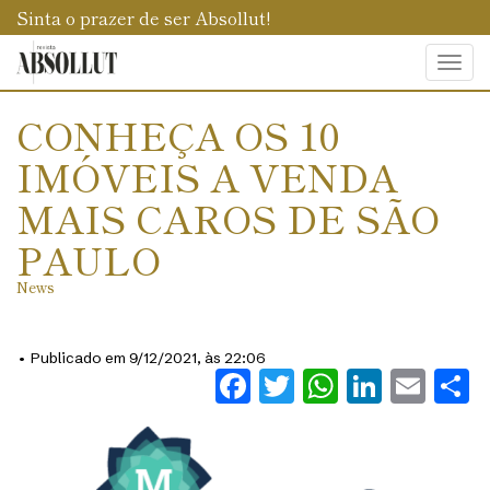
Sinta o prazer de ser Absollut!
Togg
navi
CONHEÇA OS 10
IMÓVEIS A VENDA
MAIS CAROS DE SÃO
PAULO
News
• Publicado em 9/12/2021, às 22:06
Facebook
Twitter
WhatsAp
Linked
Ema
S