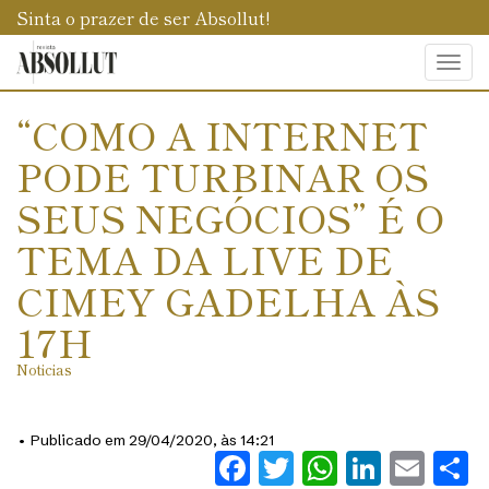
Sinta o prazer de ser Absollut!
Togg
navi
“COMO A INTERNET
PODE TURBINAR OS
SEUS NEGÓCIOS” É O
TEMA DA LIVE DE
CIMEY GADELHA ÀS
17H
Noticias
• Publicado em 29/04/2020, às 14:21
Facebook
Twitter
WhatsAp
Linked
Ema
S