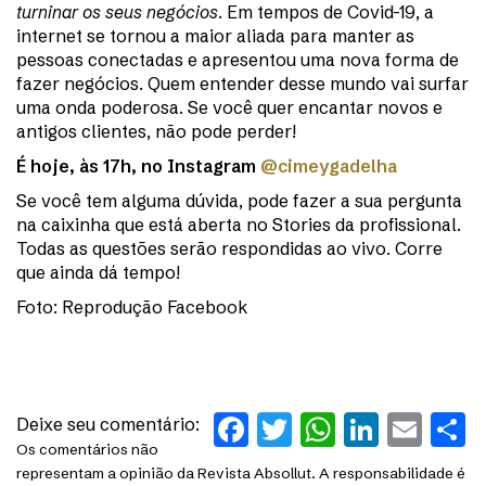
turninar os seus negócios
. Em tempos de Covid-19, a
internet se tornou a maior aliada para manter as
pessoas conectadas e apresentou uma nova forma de
fazer negócios. Quem entender desse mundo vai surfar
uma onda poderosa. Se você quer encantar novos e
antigos clientes, não pode perder!
É hoje, às 17h, no Instagram
@cimeygadelha
Se você tem alguma dúvida, pode fazer a sua pergunta
na caixinha que está aberta no Stories da profissional.
Todas as questões serão respondidas ao vivo. Corre
que ainda dá tempo!
Foto: Reprodução Facebook
Facebook
Twitter
WhatsAp
Linked
Ema
S
Deixe seu comentário:
Os comentários não
representam a opinião da Revista Absollut. A responsabilidade é