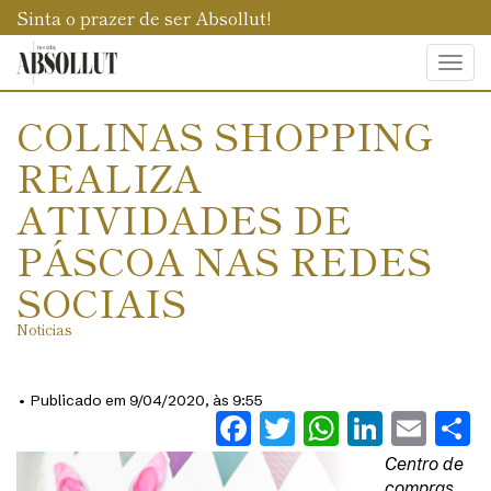
Sinta o prazer de ser Absollut!
Togg
navi
COLINAS SHOPPING
REALIZA
ATIVIDADES DE
PÁSCOA NAS REDES
SOCIAIS
Noticias
• Publicado em 9/04/2020, às 9:55
Facebook
Twitter
WhatsAp
Linked
Ema
S
Centro de
compras