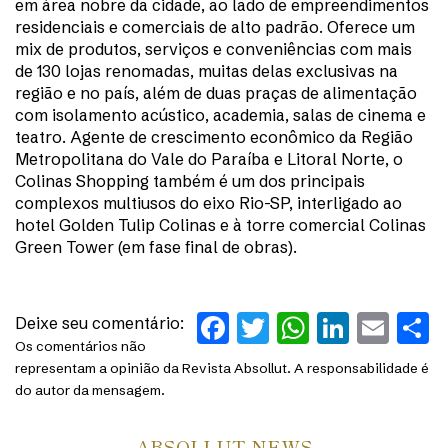
em área nobre da cidade, ao lado de empreendimentos
residenciais e comerciais de alto padrão. Oferece um
mix de produtos, serviços e conveniências com mais
de 130 lojas renomadas, muitas delas exclusivas na
região e no país, além de duas praças de alimentação
com isolamento acústico, academia, salas de cinema e
teatro. Agente de crescimento econômico da Região
Metropolitana do Vale do Paraíba e Litoral Norte, o
Colinas Shopping também é um dos principais
complexos multiusos do eixo Rio-SP, interligado ao
hotel Golden Tulip Colinas e à torre comercial Colinas
Green Tower (em fase final de obras).
Facebook
Twitter
WhatsAp
Linked
Ema
S
Deixe seu comentário:
Os comentários não
representam a opinião da Revista Absollut. A responsabilidade é
do autor da mensagem.
ABSOLLUT NEWS