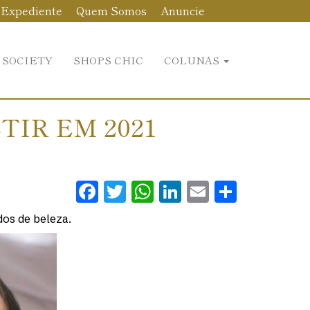
Expediente
Quem Somos
Anuncie
 SOCIETY
SHOPS CHIC
COLUNAS
TIR EM 2021
Facebook
Twitter
WhatsApp
LinkedIn
Email
Share
os de beleza.