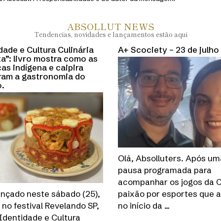
ABSOLLUT NEWS
Tendencias, novidades e lançamentos estão aqui
dade e Cultura Culinária
A+ Scociety – 23 de julho
ta”: livro mostra como as
as indígena e caipira
ram a gastronomia do
.
Olá, Absolluters. Após um
pausa programada para
acompanhar os jogos da 
ançado neste sábado (25),
paixão por esportes que a
, no festival Revelando SP,
no início da …
o Identidade e Cultura