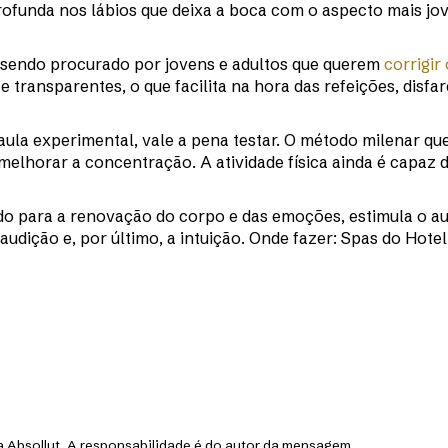
rofunda nos lábios que deixa a boca com o aspecto mais jov
 sendo procurado por jovens e adultos que querem
corrigir
 e transparentes, o que facilita na hora das refeições, disfa
aula experimental, vale a pena testar. O método milenar que
 melhorar a concentração. A atividade física ainda é capaz d
do para a renovação do corpo e das emoções, estimula o aut
, audição e, por último, a intuição. Onde fazer: Spas do Hote
 Absollut. A responsabilidade é do autor da mensagem.