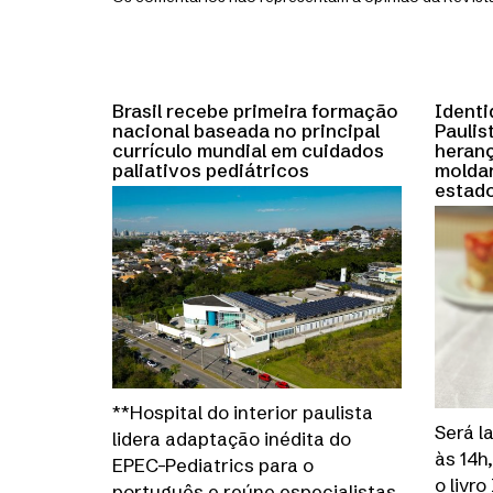
Brasil recebe primeira formação
Identi
nacional baseada no principal
Paulis
currículo mundial em cuidados
heranç
paliativos pediátricos
molda
estado
**Hospital do interior paulista
Será l
lidera adaptação inédita do
às 14h
EPEC-Pediatrics para o
o livr
português e reúne especialistas