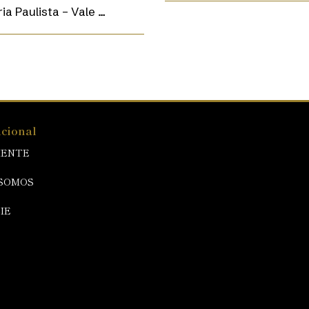
ia Paulista – Vale …
ucional
IENTE
SOMOS
IE