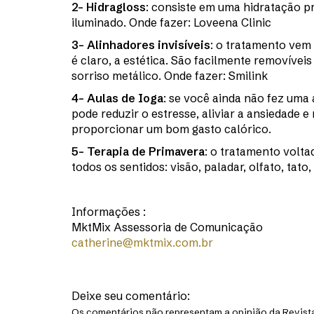
2- Hidragloss
: consiste em uma hidratação p
iluminado. Onde fazer: Loveena Clinic
3- Alinhadores invisíveis
: o tratamento vem
é claro, a estética. São facilmente removíveis
sorriso metálico. Onde fazer: Smilink
4- Aulas de Ioga
: se você ainda não fez uma 
pode reduzir o estresse, aliviar a ansiedade e
proporcionar um bom gasto calórico.
5- Terapia de Primavera
: o tratamento volta
todos os sentidos: visão, paladar, olfato, tato
Informações :
MktMix Assessoria de Comunicação
catherine@mktmix.com.br
Deixe seu comentário:
Os comentários não representam a opinião da Revista