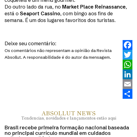
coquetéis e um menu gourmet.
Do outro lado da rua, no
Market Place Reinassance
,
está o
Seaport Cassino
, com bingo aos fins de
semana. É um dos lugares favoritos dos turistas.
Deixe seu comentário:
Os comentários não representam a opinião da Revista
Faceb
Absollut. A responsabilidade é do autor da mensagem.
Twitt
What
Linke
Email
Share
ABSOLLUT NEWS
Tendencias, novidades e lançamentos estão aqui
Brasil recebe primeira formação nacional baseada
no principal currículo mundial em cuidados