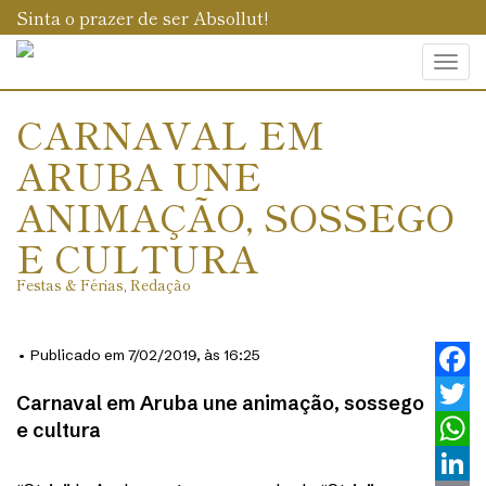
Sinta o prazer de ser Absollut!
Togg
navi
CARNAVAL EM
ARUBA UNE
ANIMAÇÃO, SOSSEGO
E CULTURA
Festas & Férias
,
Redação
• Publicado em 7/02/2019, às 16:25
Faceb
Carnaval em Aruba une animação, sossego
e cultura
Twitt
What