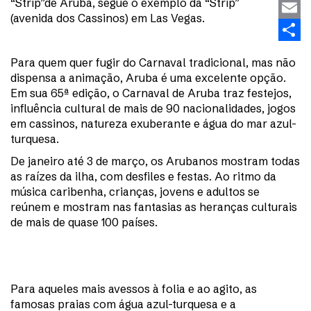
“Strip”de Aruba, segue o exemplo da “Strip”
Linke
(avenida dos Cassinos) em Las Vegas.
Email
Share
Para quem quer fugir do Carnaval tradicional, mas não
dispensa a animação, Aruba é uma excelente opção.
Em sua 65ª edição, o Carnaval de Aruba traz festejos,
influência cultural de mais de 90 nacionalidades, jogos
em cassinos, natureza exuberante e água do mar azul-
turquesa.
De janeiro até 3 de março, os Arubanos mostram todas
as raízes da ilha, com desfiles e festas. Ao ritmo da
música caribenha, crianças, jovens e adultos se
reúnem e mostram nas fantasias as heranças culturais
de mais de quase 100 países.
Para aqueles mais avessos à folia e ao agito, as
famosas praias com água azul-turquesa e a