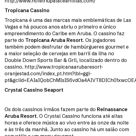
http://www.hotelriupalaceantillas.com/
Tropicana Cassino
Tropicana é uma das marcas mais emblemáticas de Las
Vegas e há poucos anos abriu o primeiro e único
empreendimento do Caribe em Aruba. O cassino faz
parte do
Tropicana Aruba Resort
. Os jogadores
também podem desfrutar de hambúrgueres gourmet e
a maior seleção de cervejas em barril da ilha no
Double Down Sports Bar & Grll, localizado dentro do
cassino. http://www.tropicanaarubaresort-
oranjestad.com/index_pt.htm?lbl=ggl-
pt&gclid=EAIaIQobChMIsIS6vdOa4AIVT8DICh01xwcO
Crystal Cassino Seaport
Os dois cassinos irmãos fazem parte do
Reinassance
Aruba Resort
. O Crystal Cassino funciona até altas
horas e oferece música ao vivo entre às onze da noite
e às três da manhã. Junto ao cassino há um salão com