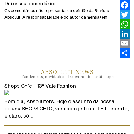
Deixe seu comentário:
Os comentários não representam a opinião da Revista
Faceb
Absollut. A responsabilidade é do autor da mensagem.
Twitt
What
Linke
Email
Share
ABSOLLUT NEWS
Tendencias, novidades e lançamentos estão aqui
Shops Chic – 13° Vale Fashion
Bom dia, Absolluters. Hoje o assunto da nossa
coluna SHOPS CHIC, vem com jeito de TBT recente,
e claro, só …