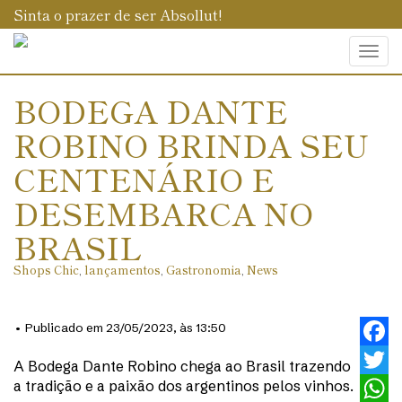
Sinta o prazer de ser Absollut!
Togg
navi
BODEGA DANTE
ROBINO BRINDA SEU
CENTENÁRIO E
DESEMBARCA NO
BRASIL
Shops Chic
,
lançamentos
,
Gastronomia
,
News
• Publicado em 23/05/2023, às 13:50
Faceb
A Bodega Dante Robino chega ao Brasil trazendo
a tradição e a paixão dos argentinos pelos vinhos.
Twitt