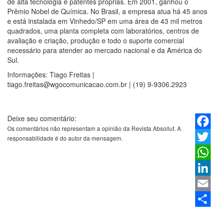
de alta tecnologia e patentes próprias. Em 2001, ganhou o
Prêmio Nobel de Química. No Brasil, a empresa atua há 45 anos
e está instalada em Vinhedo/SP em uma área de 43 mil metros
quadrados, uma planta completa com laboratórios, centros de
avaliação e criação, produção e todo o suporte comercial
necessário para atender ao mercado nacional e da América do
Sul.
Informações: Tiago Freitas |
tiago.freitas@wgocomunicacao.com.br | (19) 9-9306.2923
Deixe seu comentário:
Os comentários não representam a opinião da Revista Absollut. A
Faceb
responsabilidade é do autor da mensagem.
Twitter
Whats
Linked
Email
Share