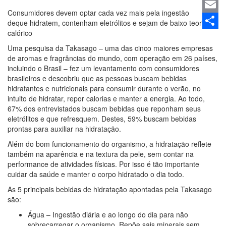
Linked
Consumidores devem optar cada vez mais pela ingestão
Email
deque hidratem, contenham eletrólitos e sejam de baixo teor
calórico
Share
Uma pesquisa da Takasago – uma das cinco maiores empresas
de aromas e fragrâncias do mundo, com operação em 26 países,
incluindo o Brasil – fez um levantamento com consumidores
brasileiros e descobriu que as pessoas buscam bebidas
hidratantes e nutricionais para consumir durante o verão, no
intuito de hidratar, repor calorias e manter a energia. Ao todo,
67% dos entrevistados buscam bebidas que reponham seus
eletrólitos e que refresquem. Destes, 59% buscam bebidas
prontas para auxiliar na hidratação.
Além do bom funcionamento do organismo, a hidratação reflete
também na aparência e na textura da pele, sem contar na
performance de atividades físicas. Por isso é tão importante
cuidar da saúde e manter o corpo hidratado o dia todo.
As 5 principais bebidas de hidratação apontadas pela Takasago
são:
Água – Ingestão diária e ao longo do dia para não
sobrecarregar o organismo. Repõe sais minerais sem