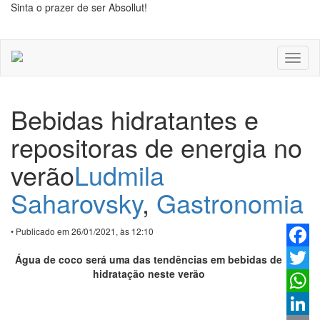
Sinta o prazer de ser Absollut!
Toggl
naviga
Bebidas hidratantes e
repositoras de energia no
verão
Ludmila
Saharovsky
,
Gastronomia
• Publicado em 26/01/2021, às 12:10
Faceb
Água de coco será uma das tendências em bebidas de
hidratação neste verão
Twitter
Whats