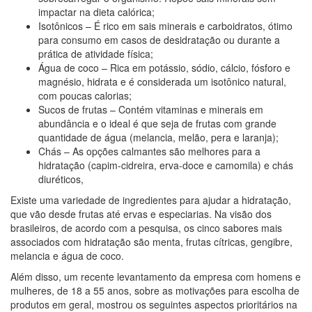
impactar na dieta calórica;
Isotônicos – É rico em sais minerais e carboidratos, ótimo
para consumo em casos de desidratação ou durante a
prática de atividade física;
Água de coco – Rica em potássio, sódio, cálcio, fósforo e
magnésio, hidrata e é considerada um isotônico natural,
com poucas calorias;
Sucos de frutas – Contém vitaminas e minerais em
abundância e o ideal é que seja de frutas com grande
quantidade de água (melancia, melão, pera e laranja);
Chás – As opções calmantes são melhores para a
hidratação (capim-cidreira, erva-doce e camomila) e chás
diuréticos,
Existe uma variedade de ingredientes para ajudar a hidratação,
que vão desde frutas até ervas e especiarias. Na visão dos
brasileiros, de acordo com a pesquisa, os cinco sabores mais
associados com hidratação são menta, frutas cítricas, gengibre,
melancia e água de coco.
Além disso, um recente levantamento da empresa com homens e
mulheres, de 18 a 55 anos, sobre as motivações para escolha de
produtos em geral, mostrou os seguintes aspectos prioritários na