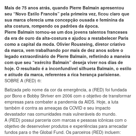
Mais de 75 anos atrás, quando Pierre Balmain apresentou
seu “Novo Estilo Francês” pela primeira vez, ficou claro que
sua marca oferecia uma concepção ousada e feminina da
alta costura, rompendo os padrões da época.
Pierre Balmain tornou-se um dos jovens talentos franceses
da era de ouro da alta-costura e ajudou a restabelecer Paris
como a capital da moda. Olivier Rousteing, diretor criativo
da marca, vem trabalhando por mais de dez anos sobre o
legado extraordinário de Pierre Balmain, refletindo a maneira
com que seu “exército Balmain” deseja viver nos dias de
hoje. O resultado é a inconfundível silhueta Balmain, o estilo
e atitude da marca, referentes a rica herança parisiense.
SOBRE A (RED) ®:
Batizada pelo nome da cor da emergência, a (RED) foi fundada
por Bono e Bobby Shriver em 2006 com o objetivo de transformar
empresas para combater a pandemia da AIDS. Hoje, a luta
também é contra as ameaças da COVID e seu impacto
devastador nas comunidades mais vulneráveis do mundo.
A (RED) possui parceria com marcas e pessoas icônicas com o
objetivo de desenvolver produtos e experiências para arrecadar
fundos para o the Global Fund. Os parceiros (RED) incluem: