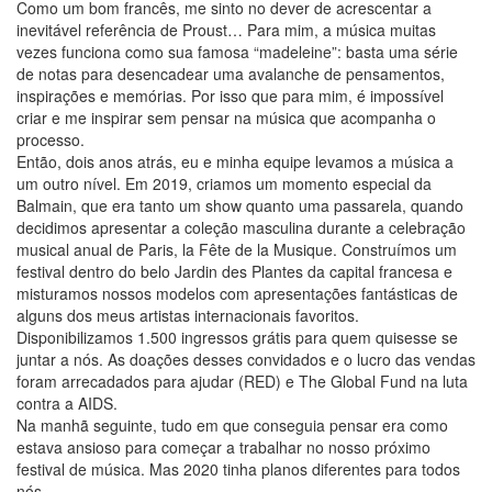
Como um bom francês, me sinto no dever de acrescentar a
inevitável referência de Proust… Para mim, a música muitas
vezes funciona como sua famosa “madeleine”: basta uma série
de notas para desencadear uma avalanche de pensamentos,
inspirações e memórias. Por isso que para mim, é impossível
criar e me inspirar sem pensar na música que acompanha o
processo.
Então, dois anos atrás, eu e minha equipe levamos a música a
um outro nível. Em 2019, criamos um momento especial da
Balmain, que era tanto um show quanto uma passarela, quando
decidimos apresentar a coleção masculina durante a celebração
musical anual de Paris, la Fête de la Musique. Construímos um
festival dentro do belo Jardin des Plantes da capital francesa e
misturamos nossos modelos com apresentações fantásticas de
alguns dos meus artistas internacionais favoritos.
Disponibilizamos 1.500 ingressos grátis para quem quisesse se
juntar a nós. As doações desses convidados e o lucro das vendas
foram arrecadados para ajudar (RED) e The Global Fund na luta
contra a AIDS.
Na manhã seguinte, tudo em que conseguia pensar era como
estava ansioso para começar a trabalhar no nosso próximo
festival de música. Mas 2020 tinha planos diferentes para todos
nós.