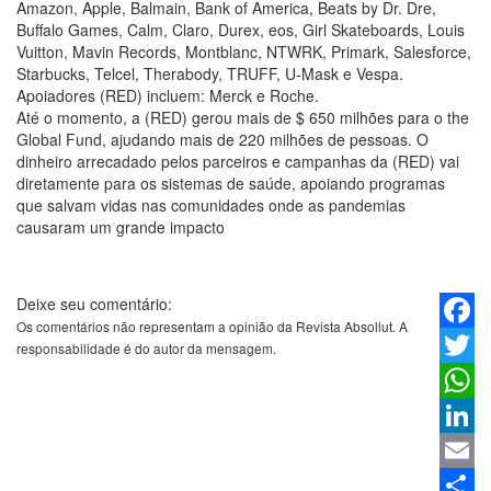
Amazon, Apple, Balmain, Bank of America, Beats by Dr. Dre,
Buffalo Games, Calm, Claro, Durex, eos, Girl Skateboards, Louis
Vuitton, Mavin Records, Montblanc, NTWRK, Primark, Salesforce,
Starbucks, Telcel, Therabody, TRUFF, U-Mask e Vespa.
Apoiadores (RED) incluem: Merck e Roche.
Até o momento, a (RED) gerou mais de $ 650 milhões para o the
Global Fund, ajudando mais de 220 milhões de pessoas. O
dinheiro arrecadado pelos parceiros e campanhas da (RED) vai
diretamente para os sistemas de saúde, apoiando programas
que salvam vidas nas comunidades onde as pandemias
causaram um grande impacto
Deixe seu comentário:
Os comentários não representam a opinião da Revista Absollut. A
Faceb
responsabilidade é do autor da mensagem.
Twitter
Whats
Linked
Email