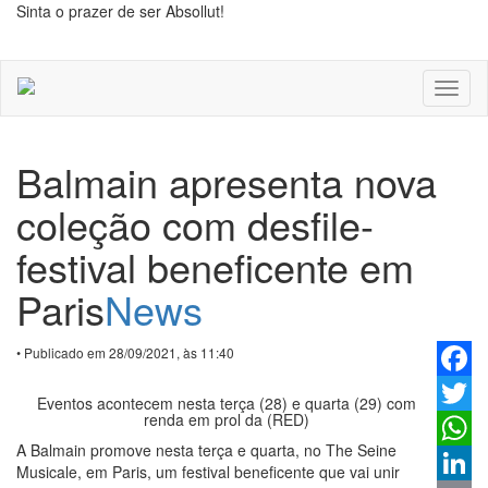
Sinta o prazer de ser Absollut!
Toggl
naviga
Balmain apresenta nova
coleção com desfile-
festival beneficente em
Paris
News
• Publicado em 28/09/2021, às 11:40
Faceb
Eventos acontecem nesta terça (28) e quarta (29) com
renda em prol da (RED)
Twitter
A Balmain promove nesta terça e quarta, no The Seine
Whats
Musicale, em Paris, um festival beneficente que
vai unir