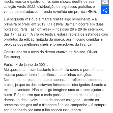
moda, música e gastronomia, com shows, desfile de sua
Linked
coleção verão 2022, distribuição de ingressos gratuitos e
Email
venda de entradas com renda revertida em prol da (RED).
Share
É a segunda vez que a marca realiza algo semelhante – a
primeira ocorreu em 2019. O Festival Balmain ocorre em duas
noites do Paris Fashion Week – nos dias 28 e 29 de setembro,
das 17h às 23h. A vila do festival estará repleta de estandes com
produtos da edição limitada da marca, assim como comidas e
bebidas dos melhores chefs e fornecedores da França.
Confira abaixo o texto do diretor criativo da Maison, Olivier
Rousteing.
Paris, 14 de junho de 2021.
Me questionam com bastante frequência sobre o porquê de a
música possuir tanta importância nas minhas coleções.
Normalmente respondo que é apenas um reflexo de como eu
cresci, já que os dois estavam fortemente interligados durante a
minha juventude. Não consigo imaginar uma arte sem ajudar a
outra. E é por isso que a cada passo que eu e minha equipe
damos no desenvolvimento de nossas coleções – desde os
primeiros designs até a filmagem final da campanha – é sempre
acompanhado por uma trilha sonora inspiradora.