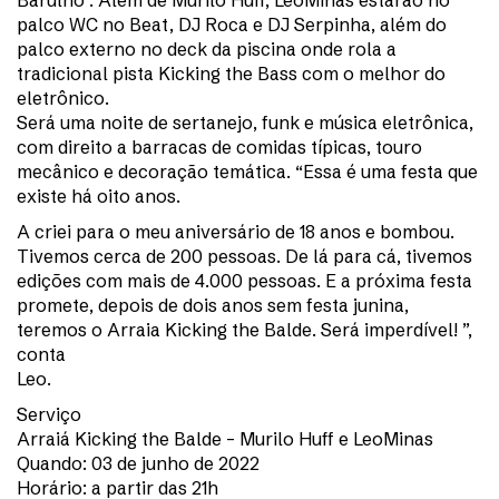
Barulho”. Além de Murilo Huff, LeoMinas estarão no
palco WC no Beat, DJ Roca e DJ Serpinha, além do
palco externo no deck da piscina onde rola a
tradicional pista Kicking the Bass com o melhor do
eletrônico.
Será uma noite de sertanejo, funk e música eletrônica,
com direito a barracas de comidas típicas, touro
mecânico e decoração temática. “Essa é uma festa que
existe há oito anos.
A criei para o meu aniversário de 18 anos e bombou.
Tivemos cerca de 200 pessoas. De lá para cá, tivemos
edições com mais de 4.000 pessoas. E a próxima festa
promete, depois de dois anos sem festa junina,
teremos o Arraia Kicking the Balde. Será imperdível! ”,
conta
Leo.
Serviço
Arraiá Kicking the Balde – Murilo Huff e LeoMinas
Quando: 03 de junho de 2022
Horário: a partir das 21h