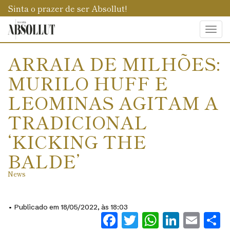
Sinta o prazer de ser Absollut!
Togg
navi
ARRAIA DE MILHÕES:
MURILO HUFF E
LEOMINAS AGITAM A
TRADICIONAL
‘KICKING THE
BALDE’
News
• Publicado em 18/05/2022, às 18:03
Facebook
Twitter
WhatsAp
Linked
Ema
S