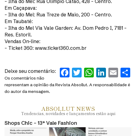
– Ilha do Mel: Rua Olímpio Catão, 428 – Centro.
Em Caçapava:
– Ilha do Mel: Rua Treze de Maio, 200 – Centro.
Em Taubaté:
– Ilha do Mel Via Vale Garden: Av. Dom Pedro I, 7181 –
Res. Estoril.
Vendas On-line:
– Ticket 360: www.ticket360.com.br
Facebook
Twitter
WhatsAp
Linked
Ema
S
Deixe seu comentário:
Os comentários não
representam a opinião da Revista Absollut. A responsabilidade é
do autor da mensagem.
ABSOLLUT NEWS
Tendencias, novidades e lançamentos estão aqui
Shops Chic – 13° Vale Fashion