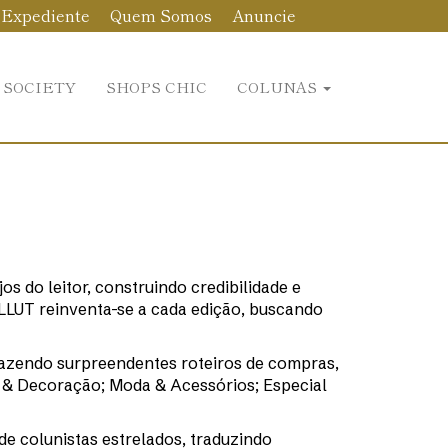
Expediente
Quem Somos
Anuncie
 SOCIETY
SHOPS CHIC
COLUNAS
 do leitor, construindo credibilidade e
LLUT reinventa-se a cada edição, buscando
azendo surpreendentes roteiros de compras,
n & Decoração; Moda & Acessórios; Especial
e colunistas estrelados, traduzindo