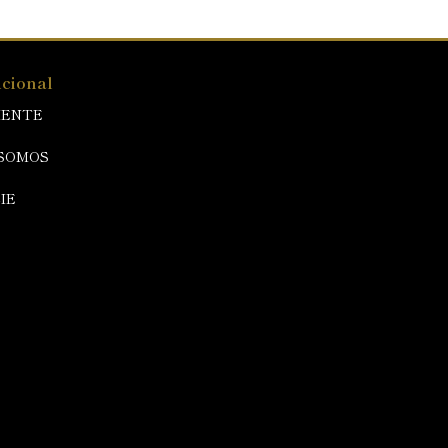
ucional
IENTE
SOMOS
IE