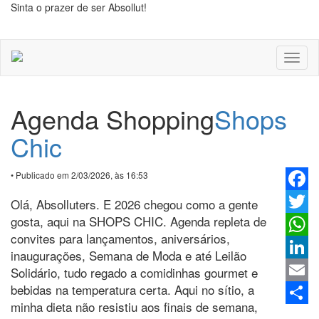
Sinta o prazer de ser Absollut!
Toggl
naviga
Agenda Shopping
Shops
Chic
• Publicado em 2/03/2026, às 16:53
Faceb
Olá, Absolluters. E 2026 chegou como a gente
gosta, aqui na SHOPS CHIC. Agenda repleta de
Twitter
convites para lançamentos, aniversários,
Whats
inaugurações, Semana de Moda e até Leilão
Linked
Solidário, tudo regado a comidinhas gourmet e
bebidas na temperatura certa. Aqui no sítio, a
Email
minha dieta não resistiu aos finais de semana,
Share