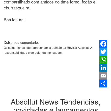
compartilhado com amigos do time forno, fogão e
churrasqueira.
Boa leitura!
Deixe seu comentário:
Os comentários não representam a opinião da Revista Absollut. A
Faceb
responsabilidade é do autor da mensagem.
Twitter
Whats
Linked
Email
Share
Absollut News
Tendencias,
novidades e lançamentos