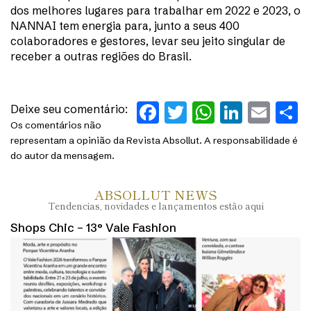
dos melhores lugares para trabalhar em 2022 e 2023, o
NANNAI tem energia para, junto a seus 400
colaboradores e gestores, levar seu jeito singular de
receber a outras regiões do Brasil.
Facebook
Twitter
WhatsAp
Linked
Ema
S
Deixe seu comentário:
Os comentários não
representam a opinião da Revista Absollut. A responsabilidade é
do autor da mensagem.
ABSOLLUT NEWS
Tendencias, novidades e lançamentos estão aqui
Shops Chic – 13° Vale Fashion